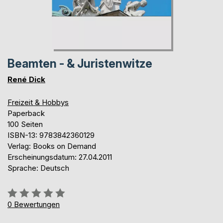
Beamten - & Juristenwitze
René Dick
Freizeit & Hobbys
Paperback
100 Seiten
ISBN-13: 9783842360129
Verlag: Books on Demand
Erscheinungsdatum: 27.04.2011
Sprache: Deutsch
Bewertung::
0%
0
Bewertungen