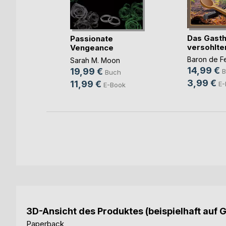
 &
Das Gasth
Passionate
versohlte
Vengeance
sch
Baron de F
Sarah M. Moon
14,99 €
19,99 €
h
B
Buch
3,99 €
11,99 €
ok
E-
E-Book
3D-Ansicht des Produktes (beispielhaft auf 
Paperback