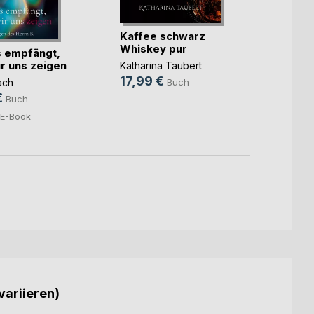
Kaffee schwarz
Whiskey pur
 empfängt,
Zwis
r uns zeigen
Verbr
Katharina Taubert
Verla
17,99 €
ach
Buch
Patric
€
13,0
Buch
3,99
E-Book
variieren)