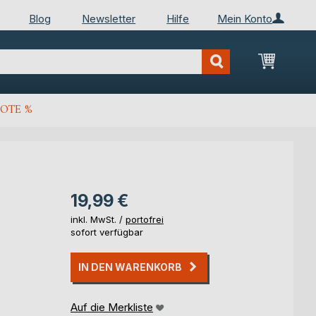
Blog
Newsletter
Hilfe
Mein Konto
Mein Wa
OTE %
19,99 €
inkl. MwSt. /
portofrei
sofort verfügbar
IN DEN WARENKORB
Auf die Merkliste