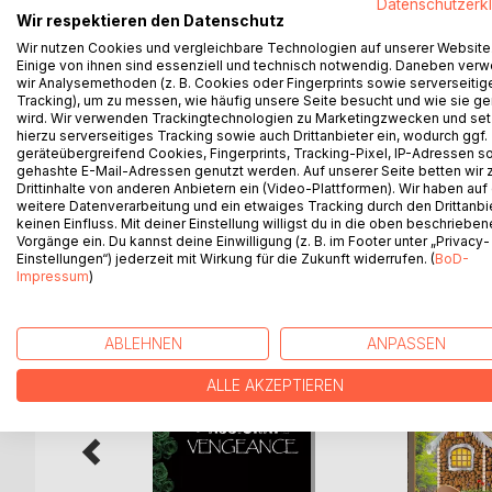
Datenschutzerk
Wir respektieren den Datenschutz
Ein dummer Fehler. Ein Ultimatum. Eine Zeitspan
Wir nutzen Cookies und vergleichbare Technologien auf unserer Website
und schon hat Ashton Jacklin, der Kerl, den sie a
Einige von ihnen sind essenziell und technisch notwendig. Daneben ver
denen Madelyn widerwillig alles tun muss, was Ash
wir Analysemethoden (z. B. Cookies oder Fingerprints sowie serverseitig
Freund ihres Bruders empfindet, ist enorm. Doch k
Tracking), um zu messen, wie häufig unsere Seite besucht und wie sie ge
wird. Wir verwenden Trackingtechnologien zu Marketingzwecken und se
plötzlich ändern, wenn sie einander nur etwas bes
hierzu serverseitiges Tracking sowie auch Drittanbieter ein, wodurch ggf.
wie der kaltherzige Trampel, den Madelyn mit jede
geräteübergreifend Cookies, Fingerprints, Tracking-Pixel, IP-Adressen s
gehashte E-Mail-Adressen genutzt werden. Auf unserer Seite betten wir
Drittinhalte von anderen Anbietern ein (Video-Plattformen). Wir haben auf
weitere Datenverarbeitung und ein etwaiges Tracking durch den Drittanbi
keinen Einfluss. Mit deiner Einstellung willigst du in die oben beschriebe
WEITERE TITEL BEI
Bo
Vorgänge ein. Du kannst deine Einwilligung (z. B. im Footer unter „Privacy-
Einstellungen“) jederzeit mit Wirkung für die Zukunft widerrufen. (
BoD-
Impressum
)
ABLEHNEN
ANPASSEN
ALLE AKZEPTIEREN