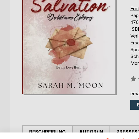
Erot
Pap
476
ISB
Ver
Ers
Spr
Schl
Mora
Bew
0%
erhä
BESCHREIBUNG
AUTOR/IN
PRESSES