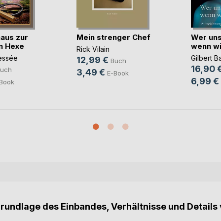
aus zur
Mein strenger Chef
Wer uns
n Hexe
wenn wi
Rick Vilain
essée
Gilbert B
12,99 €
Buch
16,90 
uch
3,49 €
E-Book
6,99 €
Book
Grundlage des Einbandes, Verhältnisse und Details 