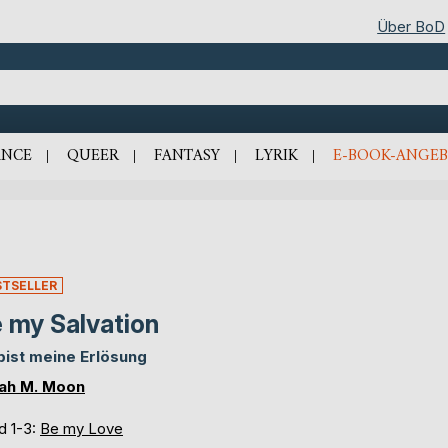
Über BoD
NCE
QUEER
FANTASY
LYRIK
E-BOOK-ANGEB
STSELLER
 my Salvation
bist meine Erlösung
ah M. Moon
d 1-3:
Be my Love