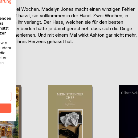
lärung
ne von zwei Wochen. Madelyn Jones macht einen winzigen Fehler
.
bgrundtief hasst, sie vollkommen in der Hand. Zwei Wochen, in
wenden
ton von ihr verlangt. Der Hass, welchen sie für den besten
es
einer der beiden hätte je damit gerechnet, dass sich die Dinge
nutzt
tzen
ser kennenlernen. Und mit einem Mal wirkt Ashton gar nicht mehr,
r Faser ihres Herzens gehasst hat.
owie
 zudem
 die
eter
nen
D