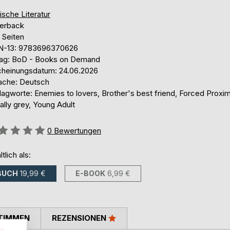
ische Literatur
erback
 Seiten
N-13: 9783696370626
lag: BoD - Books on Demand
cheinungsdatum: 24.06.2026
ache: Deutsch
agworte: Enemies to lovers, Brother's best friend, Forced Proxim
lly grey, Young Adult
ertung::
0
Bewertungen
ltlich als:
BUCH
19,99 €
E-BOOK
6,99 €
TIMMEN
REZENSIONEN