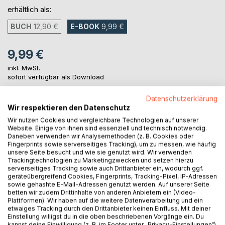
erhältlich als:
BUCH
12,90 €
E-BOOK
9,99 €
9,99 €
inkl. MwSt.
sofort verfügbar als Download
Datenschutzerklärung
Wir respektieren den Datenschutz
IN DEN WARENKORB
Wir nutzen Cookies und vergleichbare Technologien auf unserer
Website. Einige von ihnen sind essenziell und technisch notwendig.
Daneben verwenden wir Analysemethoden (z. B. Cookies oder
Auf die Merkliste
Fingerprints sowie serverseitiges Tracking), um zu messen, wie häufig
Titel bewerten
unsere Seite besucht und wie sie genutzt wird. Wir verwenden
Trackingtechnologien zu Marketingzwecken und setzen hierzu
serverseitiges Tracking sowie auch Drittanbieter ein, wodurch ggf.
geräteübergreifend Cookies, Fingerprints, Tracking-Pixel, IP-Adressen
sowie gehashte E-Mail-Adressen genutzt werden. Auf unserer Seite
betten wir zudem Drittinhalte von anderen Anbietern ein (Video-
Plattformen). Wir haben auf die weitere Datenverarbeitung und ein
etwaiges Tracking durch den Drittanbieter keinen Einfluss. Mit deiner
Einstellung willigst du in die oben beschriebenen Vorgänge ein. Du
kannst deine Einwilligung (z. B. im Footer unter „Privacy-Einstellungen“)