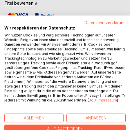
Titel bewerten
Datenschutzerklärung
Wir respektieren den Datenschutz
Wir nutzen Cookies und vergleichbare Technologien auf unserer
Website. Einige von ihnen sind essenziell und technisch notwendig.
Daneben verwenden wir Analysemethoden (z. B. Cookies oder
BESCHREIBUNG
Fingerprints sowie serverseitiges Tracking), um zu messen, wie häufig
unsere Seite besucht und wie sie genutzt wird. Wir verwenden
Trackingtechnologien zu Marketingzwecken und setzen hierzu
serverseitiges Tracking sowie auch Drittanbieter ein, wodurch ggf.
Lean Projektmanagement ist ein standardisiertes,
geräteübergreifend Cookies, Fingerprints, Tracking-Pixel, IP-Adressen
unternehmensinternes und neudefiniertes
sowie gehashte E-Mail-Adressen genutzt werden. Auf unserer Seite
Managementmodell und liefert einen Projektmanagement-
betten wir zudem Drittinhalte von anderen Anbietern ein (Video-
Plattformen). Wir haben auf die weitere Datenverarbeitung und ein
Werkzeugkasten, aus dem sich der TGA-Unternehmer
etwaiges Tracking durch den Drittanbieter keinen Einfluss. Mit deiner
zukünftig bedienen sollte.
Einstellung willigst du in die oben beschriebenen Vorgänge ein. Du
kannst deine Einwilligung (z. B. im Footer unter „Privacy-Einstellungen“)
jederzeit mit Wirkung für die Zukunft widerrufen. (
BoD-Impressum
)
Zu den Lean Projektmanagement-Werkzeugen zählen
Risikomanagement, Frühwarnsysteme, Projektcontrolling,
Incidient Reporting Systeme, Planmanagement,
ABLEHNEN
ANPASSEN
Dokumentenmanagement, Mängelmanagement,
Besprechungsprotokollmanagement,
ALLE AKZEPTIEREN