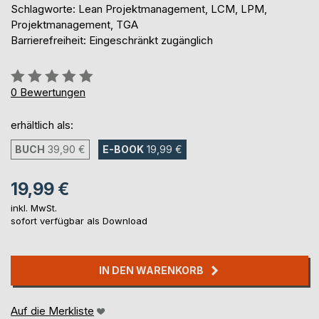
Schlagworte: Lean Projektmanagement, LCM, LPM,
Projektmanagement, TGA
Barrierefreiheit: Eingeschränkt zugänglich
Bewertung::
0%
0
Bewertungen
erhältlich als:
BUCH
39,90 €
E-BOOK
19,99 €
19,99 €
inkl. MwSt.
sofort verfügbar als Download
IN DEN WARENKORB
Auf die Merkliste