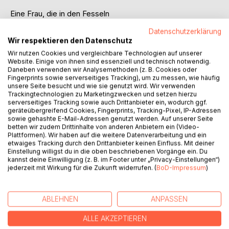
Eine Frau, die in den Fesseln
einer rätselhaften Krankheit gefangen ist.
Datenschutzerklärung
Ein Lichtstrahl, der sich zaghaft in das Dunkel schleicht.
Wir respektieren den Datenschutz
Und mittendrin: ein Schmetterling.
Wir nutzen Cookies und vergleichbare Technologien auf unserer
Website. Einige von ihnen sind essenziell und technisch notwendig.
Als der Baumweißling an ihrem Fenster erscheint,
Daneben verwenden wir Analysemethoden (z. B. Cookies oder
beginnt eine sehnsuchtsvolle Suche
Fingerprints sowie serverseitiges Tracking), um zu messen, wie häufig
unsere Seite besucht und wie sie genutzt wird. Wir verwenden
voller unerwarteter Entdeckungen,
Trackingtechnologien zu Marketingzwecken und setzen hierzu
innerer Kämpfe, Schmerz und Heilung.
serverseitiges Tracking sowie auch Drittanbieter ein, wodurch ggf.
geräteübergreifend Cookies, Fingerprints, Tracking-Pixel, IP-Adressen
sowie gehashte E-Mail-Adressen genutzt werden. Auf unserer Seite
"Baumweißling" ist eine poetische und tief bewegende
betten wir zudem Drittinhalte von anderen Anbietern ein (Video-
Erzählung aus dem Leben mit ME/CFS und Long COVID.
Plattformen). Wir haben auf die weitere Datenverarbeitung und ein
Eine innere Reise zu Sinn und Freiheit, der zerbrechlichen
etwaiges Tracking durch den Drittanbieter keinen Einfluss. Mit deiner
Einstellung willigst du in die oben beschriebenen Vorgänge ein. Du
Schönheit des Lebens und der unerschütterlichen
kannst deine Einwilligung (z. B. im Footer unter „Privacy-Einstellungen“)
Hoffnung, die uns alle verbindet.
jederzeit mit Wirkung für die Zukunft widerrufen. (
BoD-Impressum
)
AUTOR/IN
ABLEHNEN
ANPASSEN
ALLE AKZEPTIEREN
PRESSESTIMMEN