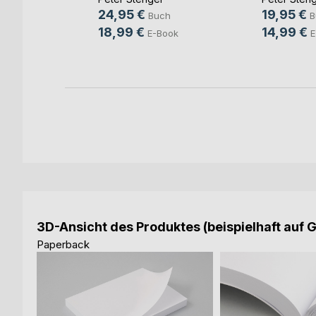
h
24,95 €
19,95 €
Buch
B
ok
18,99 €
14,99 €
E-Book
E
3D-Ansicht des Produktes (beispielhaft auf 
Paperback