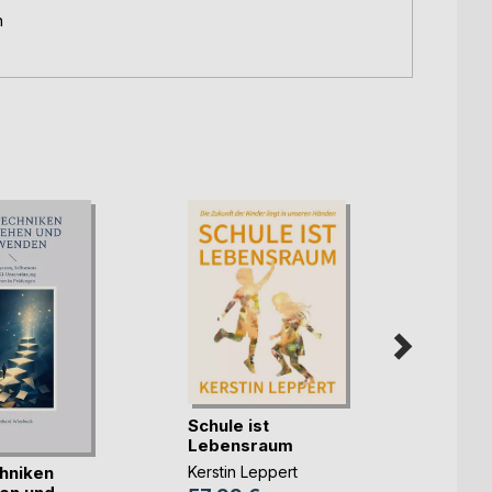
n
Schule ist
Didak
Lebensraum
Konze
hniken
Kerstin Leppert
Einsat