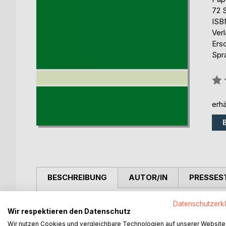
72 
ISB
Ver
Ers
Spr
Bew
0%
erhä
BESCHREIBUNG
AUTOR/IN
PRESSES
Am Anfang besteht der Wunsch ein Angebot für e
Datenschutzerk
Wir respektieren den Datenschutz
Jedoch muss jeder Selbstständige wie auch später
Wir nutzen Cookies und vergleichbare Technologien auf unserer Website
sondern auch das theoretische Wissen über die G