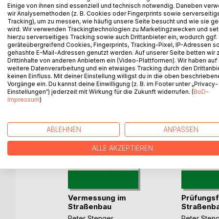
Einige von ihnen sind essenziell und technisch notwendig. Daneben ver
Hier gibt es jetzt eine "Schritt für Schritt" Anle
wir Analysemethoden (z. B. Cookies oder Fingerprints sowie serverseitig
Abteilung, sprich Kosten und Leistungsrechnung un
Tracking), um zu messen, wie häufig unsere Seite besucht und wie sie ge
wird. Wir verwenden Trackingtechnologien zu Marketingzwecken und se
hierzu serverseitiges Tracking sowie auch Drittanbieter ein, wodurch ggf.
geräteübergreifend Cookies, Fingerprints, Tracking-Pixel, IP-Adressen s
gehashte E-Mail-Adressen genutzt werden. Auf unserer Seite betten wir
WEITERE TITEL BEI
Bo
Drittinhalte von anderen Anbietern ein (Video-Plattformen). Wir haben auf
weitere Datenverarbeitung und ein etwaiges Tracking durch den Drittanbi
keinen Einfluss. Mit deiner Einstellung willigst du in die oben beschriebe
Vorgänge ein. Du kannst deine Einwilligung (z. B. im Footer unter „Privacy-
Einstellungen“) jederzeit mit Wirkung für die Zukunft widerrufen. (
BoD-
Impressum
)
ABLEHNEN
ANPASSEN
ALLE AKZEPTIEREN
Vermessung im
Prüfungs
chule
Straßenbau
Straßenba
ann
Peter Stenger
Peter Sten