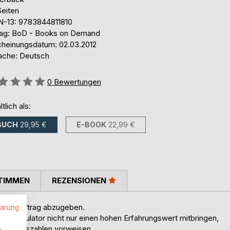
Seiten
N-13: 9783844811810
lag: BoD - Books on Demand
cheinungsdatum: 02.03.2012
ache: Deutsch
ertung::
0
Bewertungen
ltlich als:
BUCH
29,95 €
E-BOOK
22,99 €
TIMMEN
REZENSIONEN
inen Auftrag abzugeben.
lärung
e Kalkulator nicht nur einen hohen Erfahrungswert mitbringen,
.
eschäftszahlen vorweisen.