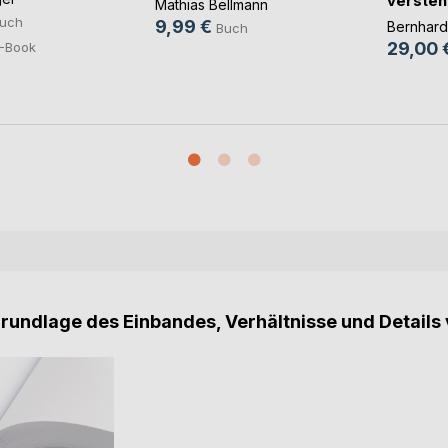
versteh
Mathias Bellmann
anwend
uch
9,99 €
Bernhar
Buch
29,00 
-Book
Grundlage des Einbandes, Verhältnisse und Details 