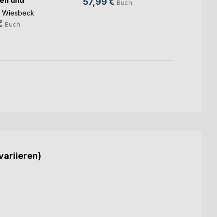
en und
Cornel
57,99 €
Buch
en
100,
d Wiesbeck
€
Buch
variieren)