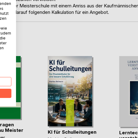
wenden
itung aus der Meisterschule mit einem Anriss aus der Kaufmännische
es
d der darauf folgenden Kalkulation für ein Angebot.
nutzt
tzen
owie
 zudem
D
 die
eter
nen
fragen
u Meister
KI für Schulleitungen
Lerntec
ger