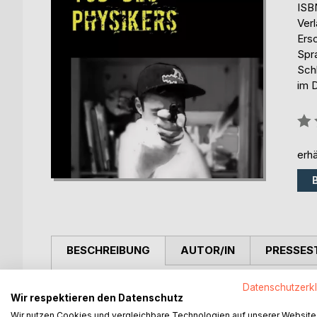
ISB
Ver
Ers
Spr
Schl
im 
Bew
0%
erhä
BESCHREIBUNG
AUTOR/IN
PRESSES
Sebastian wollte nur seinen Freund Christian zum
Datenschutzerk
Wir respektieren den Datenschutz
veränderte sein Leben für immer. Im Visier zwisch
Wir nutzen Cookies und vergleichbare Technologien auf unserer Website
Valeria Szebinskis zweiter Roman nach 'Hitzefrei'