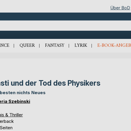
Über BoD
NCE
QUEER
FANTASY
LYRIK
E-BOOK-ANGEB
sti und der Tod des Physikers
besten nichts Neues
eria Szebinski
is & Thriller
erback
 Seiten