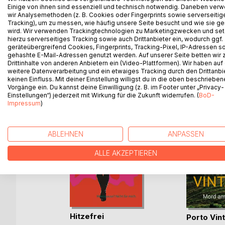
Einige von ihnen sind essenziell und technisch notwendig. Daneben ver
Blick in die Untiefen menschlicher Bosheit. Doch ih
wir Analysemethoden (z. B. Cookies oder Fingerprints sowie serverseitig
er will, dass das Gute siegt.
Tracking), um zu messen, wie häufig unsere Seite besucht und wie sie ge
wird. Wir verwenden Trackingtechnologien zu Marketingzwecken und se
hierzu serverseitiges Tracking sowie auch Drittanbieter ein, wodurch ggf.
geräteübergreifend Cookies, Fingerprints, Tracking-Pixel, IP-Adressen s
gehashte E-Mail-Adressen genutzt werden. Auf unserer Seite betten wir
WEITERE TITEL BEI
Bo
Drittinhalte von anderen Anbietern ein (Video-Plattformen). Wir haben auf
weitere Datenverarbeitung und ein etwaiges Tracking durch den Drittanbi
keinen Einfluss. Mit deiner Einstellung willigst du in die oben beschriebe
Vorgänge ein. Du kannst deine Einwilligung (z. B. im Footer unter „Privacy-
Einstellungen“) jederzeit mit Wirkung für die Zukunft widerrufen. (
BoD-
Impressum
)
ABLEHNEN
ANPASSEN
ALLE AKZEPTIEREN
Hitzefrei
dunklen
Porto Vin