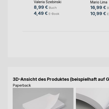
Valeria Szebinski
Mario Lima
8,99 €
16,99 €
Buch
B
4,49 €
10,99 €
E-Book
E
ok
3D-Ansicht des Produktes (beispielhaft auf 
Paperback