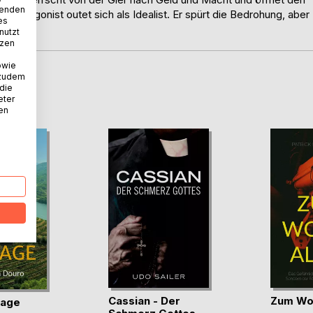
wenden
r Protagonist outet sich als Idealist. Er spürt die Bedrohung, aber
es
nutzt
tzen
owie
 zudem
D
 die
eter
nen
Cassian - Der
Zum Woh
tage