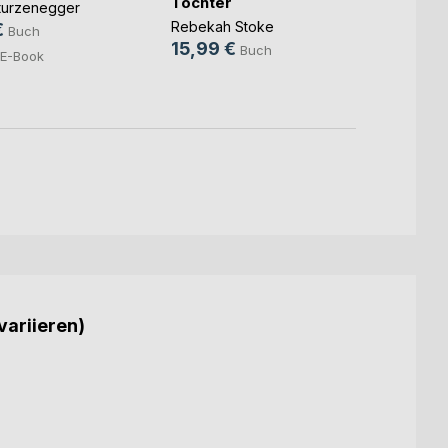
Tochter
gehei
Sturzenegger
der(...
Rebekah Stoke
€
Alessi
Buch
15,99 €
23,0
Buch
E-Book
10,9
variieren)