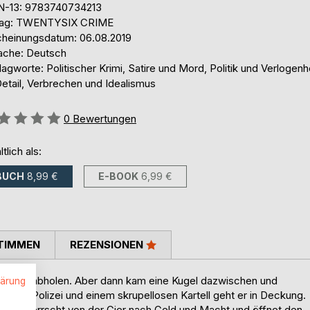
N-13: 9783740734213
lag: TWENTYSIX CRIME
cheinungsdatum: 06.08.2019
ache: Deutsch
agworte: Politischer Krimi, Satire und Mord, Politik und Verlogenh
Detail, Verbrechen und Idealismus
ertung::
0
Bewertungen
ltlich als:
BUCH
8,99 €
E-BOOK
6,99 €
TIMMEN
REZENSIONEN
 Brunch abholen. Aber dann kam eine Kugel dazwischen und
lärung
en der Polizei und einem skrupellosen Kartell geht er in Deckung.
.
 ist beherrscht von der Gier nach Geld und Macht und öffnet den