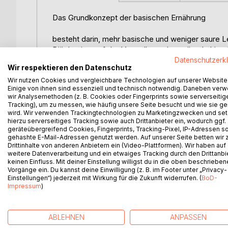
Das Grundkonzept der basischen Ernährung
besteht darin, mehr basische und weniger saure L
Diät basiert auf der Vorstellung, dass säurehalt
Lebensmittel zur Aufrechterhaltung eines optimal
Datenschutzerk
Wir respektieren den Datenschutz
empfohlene pH-Wert im Körper gemäß der basisch
Wir nutzen Cookies und vergleichbare Technologien auf unserer Website
Körper auf einer Skala von 0 bis 14. Der günstigste p
Einige von ihnen sind essenziell und technisch notwendig. Daneben ver
wir Analysemethoden (z. B. Cookies oder Fingerprints sowie serverseitig
Die alkalische Diät soll Krankheiten und Krebs b
Tracking), um zu messen, wie häufig unsere Seite besucht und wie sie ge
wissenschaftliche Beweise gestützt. Befürworter
wird. Wir verwenden Trackingtechnologien zu Marketingzwecken und se
hierzu serverseitiges Tracking sowie auch Drittanbieter ein, wodurch ggf.
Krankheiten wie Krebs helfen kann. Basische Leben
geräteübergreifend Cookies, Fingerprints, Tracking-Pixel, IP-Adressen s
können, beschleunigte Alterungserscheinungen un
gehashte E-Mail-Adressen genutzt werden. Auf unserer Seite betten wir
verhindern.
Drittinhalte von anderen Anbietern ein (Video-Plattformen). Wir haben auf
weitere Datenverarbeitung und ein etwaiges Tracking durch den Drittanbi
keinen Einfluss. Mit deiner Einstellung willigst du in die oben beschriebe
Zu den potenziellen Vorteilen der basischen Ern
Vorgänge ein. Du kannst deine Einwilligung (z. B. im Footer unter „Privacy-
Knochenmasse.
Einstellungen“) jederzeit mit Wirkung für die Zukunft widerrufen. (
BoD-
Impressum
)
(mehr Informationen finden Sie im Buch)
ABLEHNEN
ANPASSEN
Sie sind auf der Suche nach