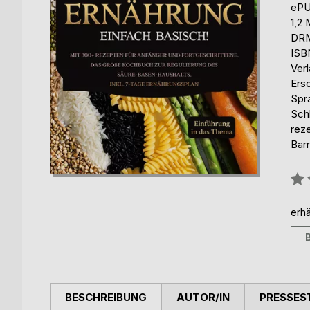
eP
1,2
DRM
ISB
Ver
Ers
Spr
Sch
rez
Barr
Bew
0%
erhä
BESCHREIBUNG
AUTOR/IN
PRESSES