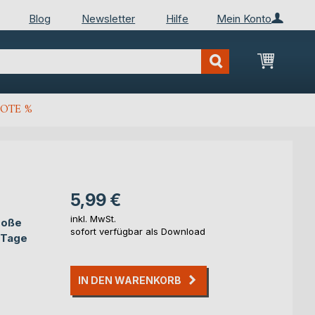
Blog
Newsletter
Hilfe
Mein Konto
Mein Wa
OTE %
5,99 €
inkl. MwSt.
roße
sofort verfügbar als Download
-Tage
IN DEN WARENKORB