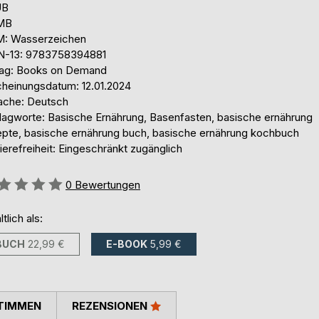
UB
 MB
: Wasserzeichen
N-13: 9783758394881
lag: Books on Demand
cheinungsdatum: 12.01.2024
ache: Deutsch
lagworte: Basische Ernährung, Basenfasten, basische ernährung
epte, basische ernährung buch, basische ernährung kochbuch
ierefreiheit: Eingeschränkt zugänglich
ertung::
0
Bewertungen
ltlich als:
BUCH
22,99 €
E-BOOK
5,99 €
TIMMEN
REZENSIONEN