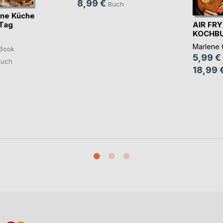
8,99 €
Buch
ane Küche
AIR FRY
 Tag
KOCHB
PREMI
Marlene 
Book
5,99 €
Buch
18,99 