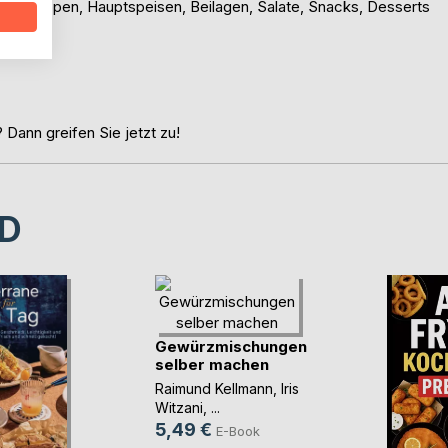
ck, Suppen, Hauptspeisen, Beilagen, Salate, Snacks, Desserts
 Dann greifen Sie jetzt zu!
D
Gewürzmischungen
selber machen
Raimund Kellmann
,
Iris
Witzani
, ...
5,49 €
E-Book