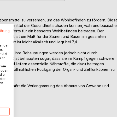
ebensmittel zu verzehren, um das Wohlbefinden zu fördern. Dies
ige Lebensmittel der Gesundheit schaden können, während basische
en pH-Werts für ein besseres Wohlbefinden beitragen. Der
lärung
en Diät ist ein Maß für die Säuren und Basen im gesamten
.
H-Wert ist leicht alkalisch und liegt bei 7,4.
wenden
es
ekämpfen, ihre Behauptungen werden jedoch nicht durch
nutzt
 dieser Diät behaupten sogar, dass sie im Kampf gegen schwere
tzen
smittel liefern essenzielle Nährstoffe, die dazu beitragen
owie
d einen allmählichen Rückgang der Organ- und Zellfunktionen zu
 zudem
 die
eter
nen
ährung gehört die Verlangsamung des Abbaus von Gewebe und