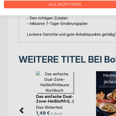
- 300+ leckeren basischen Rezepten (u.a. Frühstü
ALLE AKZEPTIEREN
uvm.)
- Einführung in das Thema
- Den richtigen Zutaten
- Inklusive 7-Tage-Ernährungsplan
Leckere Gerichte und gute Anhaltspunkte gefällig?
WEITERE TITEL BEI
Bo
T in ein
n Band 2
Das einfache Dual-
Zone-Heißluftfri(...)
Elias Winterfeld
ook
1,49 €
E-Book
ch