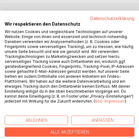
BESCHREIBUNG
Datenschutzerklärung
Wir respektieren den Datenschutz
Wir nutzen Cookies und vergleichbare Technologien auf unserer
Legenden, Anekdoten und Geschichten aus Barcelona
Website. Einige von ihnen sind essenziell und technisch notwendig.
Daneben verwenden wir Analysemethoden (z. B. Cookies oder
Fingerprints sowie serverseitiges Tracking), um zu messen, wie häufig
Wann wurde Barcelonas "Gotisches Viertel" gotisch?
unsere Seite besucht und wie sie genutzt wird. Wir verwenden
Wer ist Wilfried der Haarige?
Trackingtechnologien zu Marketingzwecken und setzen hierzu
serverseitiges Tracking sowie auch Drittanbieter ein, wodurch ggf.
Weswegen sind Heuschrecken für die Stadtheiligen
geräteübergreifend Cookies, Fingerprints, Tracking-Pixel, IP-Adressen
wichtig?
sowie gehashte E-Mail-Adressen genutzt werden. Auf unserer Seite
Welche Rolle spielt der Caga Tío an Weihnachten?
betten wir zudem Drittinhalte von anderen Anbietern ein (Video-
Plattformen). Wir haben auf die weitere Datenverarbeitung und ein
Wo fand Picasso seine "Damen von Avignon"?
etwaiges Tracking durch den Drittanbieter keinen Einfluss. Mit deiner
Warum hat die Stadt einen George-Orwell-Platz?
Einstellung willigst du in die oben beschriebenen Vorgänge ein. Du
Weshalb gibt es den Tag der Rosen und Bücher?
kannst deine Einwilligung (z. B. im Footer unter „Privacy-Einstellungen“)
Und was verbindet den FC Barcelona mit einer
jederzeit mit Wirkung für die Zukunft widerrufen. (
BoD-Impressum
)
mittelalterlichen Kirche?
ABLEHNEN
ANPASSEN
Diese und andere Fragen beantworten die Steine des
Geschichtenmosaiks und ermöglichen so ein ganz neues
ALLE AKZEPTIEREN
Erleben der bunten Stadt am Mittelmeer.