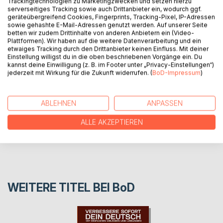
Trackingtechnologien zu Marketingzwecken und setzen hierzu
serverseitiges Tracking sowie auch Drittanbieter ein, wodurch ggf.
geräteübergreifend Cookies, Fingerprints, Tracking-Pixel, IP-Adressen
Buugan waxan ugu talo galnay qof kasta oo bilaabaya
sowie gehashte E-Mail-Adressen genutzt werden. Auf unserer Seite
Barashada Af ka Jarmalka
betten wir zudem Drittinhalte von anderen Anbietern ein (Video-
Darajada Kowaad A1
Plattformen). Wir haben auf die weitere Datenverarbeitung und ein
etwaiges Tracking durch den Drittanbieter keinen Einfluss. Mit deiner
Einstellung willigst du in die oben beschriebenen Vorgänge ein. Du
kannst deine Einwilligung (z. B. im Footer unter „Privacy-Einstellungen“)
AUTOR/IN
jederzeit mit Wirkung für die Zukunft widerrufen. (
BoD-Impressum
)
PRESSESTIMMEN
ABLEHNEN
ANPASSEN
REZENSIONEN
ALLE AKZEPTIEREN
WEITERE TITEL BEI
BoD