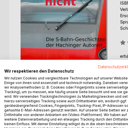
ISB
Ver
Ers
Spr
Sch
Bew
0%
erhä
Datenschutzerk
Wir respektieren den Datenschutz
Wir nutzen Cookies und vergleichbare Technologien auf unserer Website
Einige von ihnen sind essenziell und technisch notwendig. Daneben ver
wir Analysemethoden (z. B. Cookies oder Fingerprints sowie serverseitig
Tracking), um zu messen, wie häufig unsere Seite besucht und wie sie ge
wird. Wir verwenden Trackingtechnologien zu Marketingzwecken und se
hierzu serverseitiges Tracking sowie auch Drittanbieter ein, wodurch ggf.
geräteübergreifend Cookies, Fingerprints, Tracking-Pixel, IP-Adressen s
gehashte E-Mail-Adressen genutzt werden. Auf unserer Seite betten wir
BESCHREIBUNG
AUTOR/IN
PRESSES
Drittinhalte von anderen Anbietern ein (Video-Plattformen). Wir haben auf
weitere Datenverarbeitung und ein etwaiges Tracking durch den Drittanbi
keinen Einfluss. Mit deiner Einstellung willigst du in die oben beschriebe