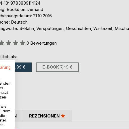
N-13: 9783839114124
lag: Books on Demand
cheinungsdatum: 21.10.2016
ache: Deutsch
lagworte: S-Bahn, Verspätungen, Geschichten, Wartezeit, Misch
ertung::
0
Bewertungen
ltlich als:
BUCH
10,99 €
E-BOOK
7,49 €
lärung
.
wenden
es
nutzt
tzen
owie
 zudem
TIMMEN
REZENSIONEN
 die
eter
nen