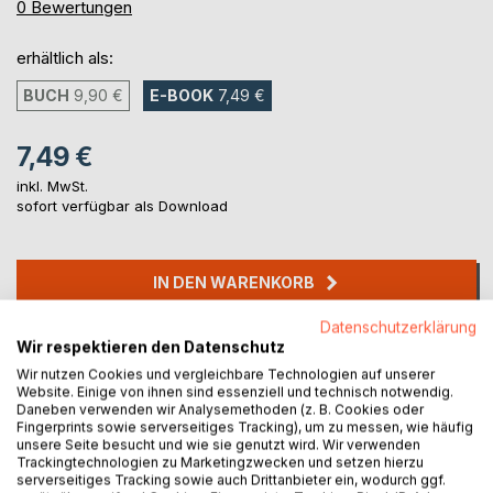
0%
0
Bewertungen
erhältlich als:
BUCH
9,90 €
E-BOOK
7,49 €
7,49 €
inkl. MwSt.
sofort verfügbar als Download
IN DEN WARENKORB
Datenschutzerklärung
Auf die Merkliste
Wir respektieren den Datenschutz
Titel bewerten
Wir nutzen Cookies und vergleichbare Technologien auf unserer
Website. Einige von ihnen sind essenziell und technisch notwendig.
Daneben verwenden wir Analysemethoden (z. B. Cookies oder
Fingerprints sowie serverseitiges Tracking), um zu messen, wie häufig
unsere Seite besucht und wie sie genutzt wird. Wir verwenden
Trackingtechnologien zu Marketingzwecken und setzen hierzu
serverseitiges Tracking sowie auch Drittanbieter ein, wodurch ggf.