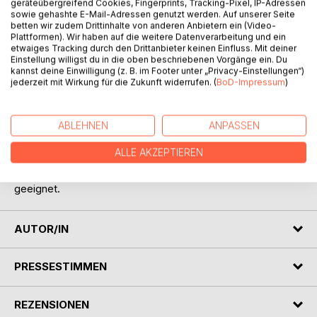
geräteübergreifend Cookies, Fingerprints, Tracking-Pixel, IP-Adressen
sowie gehashte E-Mail-Adressen genutzt werden. Auf unserer Seite
betten wir zudem Drittinhalte von anderen Anbietern ein (Video-
BESCHREIBUNG
Plattformen). Wir haben auf die weitere Datenverarbeitung und ein
etwaiges Tracking durch den Drittanbieter keinen Einfluss. Mit deiner
Einstellung willigst du in die oben beschriebenen Vorgänge ein. Du
Auf dem Reiterhof wird ein Fohlen geboren. Die kleine Bana
kannst deine Einwilligung (z. B. im Footer unter „Privacy-Einstellungen“)
jederzeit mit Wirkung für die Zukunft widerrufen. (
BoD-Impressum
)
erkundet die Welt und entdeckt viele neue spannende
Sachen.
ABLEHNEN
ANPASSEN
Ein bezauberndes Kinderbuch für kleine pferdebegeisterte
Leser.
ALLE AKZEPTIEREN
Zum Vorlesen oder für die ersten eigenen Leseversuche
geeignet.
AUTOR/IN
PRESSESTIMMEN
REZENSIONEN