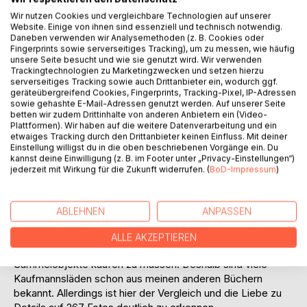
Wir nutzen Cookies und vergleichbare Technologien auf unserer
Website. Einige von ihnen sind essenziell und technisch notwendig.
BESCHREIBUNG
Daneben verwenden wir Analysemethoden (z. B. Cookies oder
Fingerprints sowie serverseitiges Tracking), um zu messen, wie häufig
unsere Seite besucht und wie sie genutzt wird. Wir verwenden
Trackingtechnologien zu Marketingzwecken und setzen hierzu
Ich lade Sie heute erneut in Bambolas (Puppen) Traumwelt
serverseitiges Tracking sowie auch Drittanbieter ein, wodurch ggf.
ein. Dieses Mal möchte ich Ihnen mit 253 Fotos, antike
geräteübergreifend Cookies, Fingerprints, Tracking-Pixel, IP-Adressen
sowie gehashte E-Mail-Adressen genutzt werden. Auf unserer Seite
Kaufmannsläden zeigen. 43 unterschiedliche Gehäuse, die
betten wir zudem Drittinhalte von anderen Anbietern ein (Video-
58 mal auf eine andere Weise gestaltet werden. Hier geht
Plattformen). Wir haben auf die weitere Datenverarbeitung und ein
es nicht um namhafte Manufakturen oder besonders
etwaiges Tracking durch den Drittanbieter keinen Einfluss. Mit deiner
Einstellung willigst du in die oben beschriebenen Vorgänge ein. Du
hochwertige und ausgefallene Stücke. Es soll
kannst deine Einwilligung (z. B. im Footer unter „Privacy-Einstellungen“)
verdeutlichen, wie vielfältig das Erscheinungsbild eines
jederzeit mit Wirkung für die Zukunft widerrufen. (
BoD-Impressum
)
gleichen Kaufmannsladens sein kann, wenn er anders
eingerichtet ist. Eine Weinhandlung wird zu einem sakralen
Souvenirladen. Aus einem Modegeschäft entstehen ein
ABLEHNEN
ANPASSEN
Hutladen und eine Galanterie. So kommt es immer wieder
zu Veränderungen. Das macht es möglich, das zu
ALLE AKZEPTIEREN
erschaffen, wovon man träumt, ohne ständig neue
Sammelobjekte kaufen zu müssen. Deshalb sind viele
Kaufmannsläden schon aus meinen anderen Büchern
bekannt. Allerdings ist hier der Vergleich und die Liebe zu