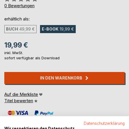
0%
0
Bewertungen
erhältlich als:
BUCH
49,99 €
E-BOOK
19,99 €
19,99 €
inkl. MwSt.
sofort verfügbar als Download
IN DEN WARENKORB
Auf die Merkliste
Titel bewerten
Datenschutzerklärung
Wir respektieren den Datenschutz