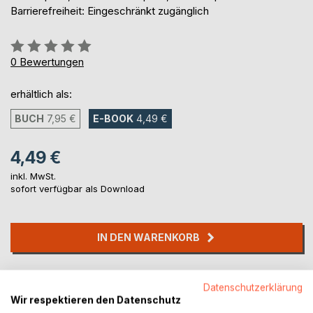
Barrierefreiheit: Eingeschränkt zugänglich
Bewertung::
0%
0
Bewertungen
erhältlich als:
BUCH
7,95 €
E-BOOK
4,49 €
4,49 €
inkl. MwSt.
sofort verfügbar als Download
IN DEN WARENKORB
Auf die Merkliste
Datenschutzerklärung
Titel bewerten
Wir respektieren den Datenschutz