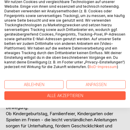
Wir nutzen Cookies und vergleichbare Technologien auf unserer
Website. Einige von ihnen sind essenziell und technisch notwendig.
Daneben verwenden wir Analysemethoden (z. B. Cookies oder
Fingerprints sowie serverseitiges Tracking), um zu messen, wie häufig
unsere Seite besucht und wie sie genutzt wird. Wir verwenden
Trackingtechnologien zu Marketingzwecken und setzen hierzu
serverseitiges Tracking sowie auch Drittanbieter ein, wodurch ggf.
geräteübergreifend Cookies, Fingerprints, Tracking-Pixel, IP-Adressen
BESCHREIBUNG
sowie gehashte E-Mail-Adressen genutzt werden. Auf unserer Seite
betten wir zudem Drittinhalte von anderen Anbietern ein (Video-
Plattformen). Wir haben auf die weitere Datenverarbeitung und ein
Du kennst mich schlaff, du kennst mich rund, ich mache alle
etwaiges Tracking durch den Drittanbieter keinen Einfluss. Mit deiner
Einstellung willigst du in die oben beschriebenen Vorgänge ein. Du
Feste bunt.
kannst deine Einwilligung (z. B. im Footer unter „Privacy-Einstellungen“)
Jetzt hol tief Luft und pust' mich auf, denn spielen kannst
jederzeit mit Wirkung für die Zukunft widerrufen. (
BoD-Impressum
)
du mit mir auch!
Dieses Buch enthält 55 abwechslungsreiche Ideen rund um
ABLEHNEN
ANPASSEN
Luftballons - von lustigen Ballonspielen über spannende
Tricks bis hin zu einfachen Experimenten. Auch
ALLE AKZEPTIEREN
Wasserballons sorgen für jede Menge Spielspaß und
Bewegung.
Ob Kindergeburtstag, Familienfeier, Kindergarten oder
Spielen im Freien - die leicht verständlichen Anleitungen
sorgen für Unterhaltung, fördern Geschicklichkeit und