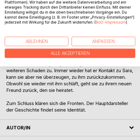
Plattformen). Wir haben auf die weitere Datenverarbeitung und ein
Wochen von Gemeinheiten geprägt, nicht nur weil er sich
etwaiges Tracking durch den Drittanbieter keinen Einfluss. Mit deiner
exzessiv dem Alkohol hingibt. Noch während der Schulzeit
Einstellung willigst du in die oben beschriebenen Vorgänge ein. Du
kannst deine Einwilligung (z. B. im Footer unter „Privacy-Einstellungen“)
fasst er mit seinem besten Freund Paul den Entschluss,
jederzeit mit Wirkung für die Zukunft widerrufen. (
BoD-Impressum
)
Deutschland zu verlassen und in Irland zu leben. Nach dem
Abitur erbt Paul ein Vermögen, mit dem er dem Ich-Erzähler
den Lebensunterhalt finanziert. Hans Belz schreibt an
ABLEHNEN
ANPASSEN
einem Buch, muss feststellen, dass keine Frau die Leere
ausfüllen kann, die in ihm ist; er vergeht in Sehnsucht an
ALLE AKZEPTIEREN
seine große Liebe Sara und trinkt. Er trifft eine neue Frau,
Martina. Die allerdings fügt seiner geschundenen Seele nur
weiteren Schaden zu. Immer wieder hat er Kontakt zu Sara,
kann sie aber nie überzeugen, zu ihm zurückzukommen.
Obwohl sie wieder mit ihm schläft, geht sie zu ihrem neuen
Freund zurück, den sie heiratet.
Zum Schluss klären sich die Fronten. Der Hauptdarsteller
der Geschichte findet seine Identität.
AUTOR/IN