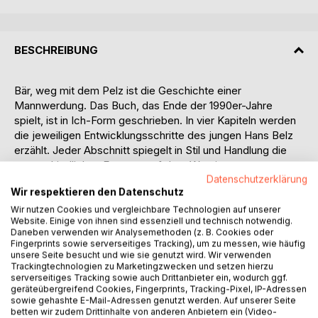
BESCHREIBUNG
Bär, weg mit dem Pelz ist die Geschichte einer
Mannwerdung. Das Buch, das Ende der 1990er-Jahre
spielt, ist in Ich-Form geschrieben. In vier Kapiteln werden
die jeweiligen Entwicklungsschritte des jungen Hans Belz
erzählt. Jeder Abschnitt spiegelt in Stil und Handlung die
unterschiedlichen Etappen auf dem Weg ins
Erwachsenenleben. Die Sprache des Romans ist direkt.
Datenschutzerklärung
Wir respektieren den Datenschutz
Das große Thema ist die Liebe, der Sex und die
Verstrickungen, die sich innerhalb von Beziehungen
Wir nutzen Cookies und vergleichbare Technologien auf unserer
Website. Einige von ihnen sind essenziell und technisch notwendig.
ergeben; sowohl in Männerfreundschaften als auch in
Daneben verwenden wir Analysemethoden (z. B. Cookies oder
Paarbeziehungen.
Fingerprints sowie serverseitiges Tracking), um zu messen, wie häufig
unsere Seite besucht und wie sie genutzt wird. Wir verwenden
Trackingtechnologien zu Marketingzwecken und setzen hierzu
Inhalt
serverseitiges Tracking sowie auch Drittanbieter ein, wodurch ggf.
Der Hauptdarsteller Hans Belz verliert die Liebe seines
geräteübergreifend Cookies, Fingerprints, Tracking-Pixel, IP-Adressen
Lebens nach der gemeinsamen Internatszeit aus den
sowie gehashte E-Mail-Adressen genutzt werden. Auf unserer Seite
betten wir zudem Drittinhalte von anderen Anbietern ein (Video-
Augen. Sein Verhalten ihr gegenüber ist in den letzten