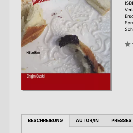
ISB
Ver
Ers
Spr
Sch
Bew
0%
BESCHREIBUNG
AUTOR/IN
PRESSES