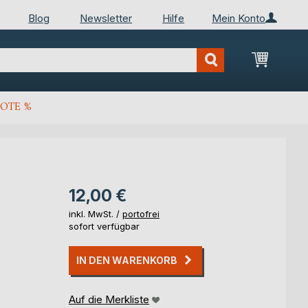
Blog
Newsletter
Hilfe
Mein Konto
Mein Wa
OTE %
12,00 €
inkl. MwSt. /
portofrei
sofort verfügbar
IN DEN WARENKORB
Auf die Merkliste