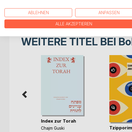
Kleine Geschichten davon erzählt dieses Buch.
ABLEHNEN
ANPASSEN
Begriffe aus dem jüdischen Leben erklärt der /d
ALLE AKZEPTIEREN
WEITERE TITEL BEI
Bo
Index zur Torah
or 2024 -
Tzippori
Chajm Guski