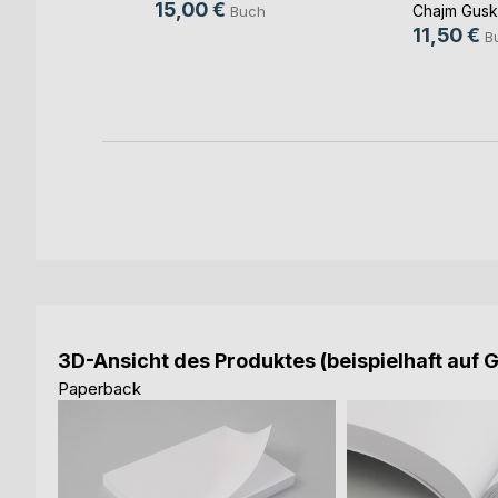
15,00 €
Chajm Gusk
Buch
11,50 €
h
B
ok
3D-Ansicht des Produktes (beispielhaft auf 
Paperback