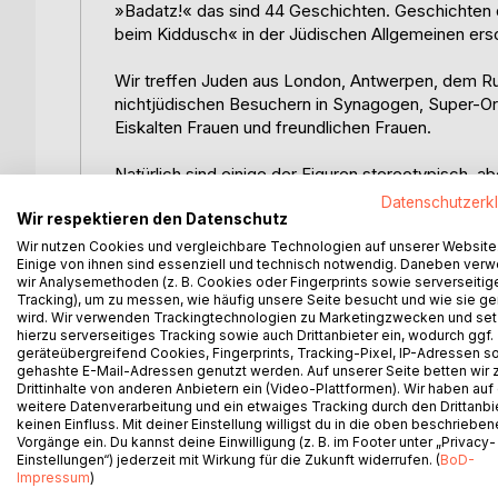
»Badatz!« das sind 44 Geschichten. Geschichten di
beim Kiddusch« in der Jüdischen Allgemeinen ersc
Wir treffen Juden aus London, Antwerpen, dem Ru
nichtjüdischen Besuchern in Synagogen, Super-Ort
Eiskalten Frauen und freundlichen Frauen.
Natürlich sind einige der Figuren stereotypisch, a
wiedererkannt haben. Menschen, die dem Autoren
Datenschutzerk
Wir respektieren den Datenschutz
für Nichtjuden: Jüdische Familien haben die glei
Wir nutzen Cookies und vergleichbare Technologien auf unserer Website
Einige von ihnen sind essenziell und technisch notwendig. Daneben ver
Nachbarschaft – nur eben koscher und natürlich seh
wir Analysemethoden (z. B. Cookies oder Fingerprints sowie serverseitig
Herzen religiös. Dass sie Klezmer hören, versteht
Tracking), um zu messen, wie häufig unsere Seite besucht und wie sie ge
richtige für Sie.
wird. Wir verwenden Trackingtechnologien zu Marketingzwecken und se
hierzu serverseitiges Tracking sowie auch Drittanbieter ein, wodurch ggf.
Falls Sie das nicht annehmen: Überprüfen Sie Ihr
geräteübergreifend Cookies, Fingerprints, Tracking-Pixel, IP-Adressen s
gehashte E-Mail-Adressen genutzt werden. Auf unserer Seite betten wir
für Juden: Es ist schon doch abgedroschen, wenn 
Drittinhalte von anderen Anbietern ein (Video-Plattformen). Wir haben auf
italienischen Parlament gegenüber einer Gemeind
weitere Datenverarbeitung und ein etwaiges Tracking durch den Drittanbi
keinen Einfluss. Mit deiner Einstellung willigst du in die oben beschriebe
mit Beruhigungsmitteln vollgepumpt hat. Dabei st
Vorgänge ein. Du kannst deine Einwilligung (z. B. im Footer unter „Privacy-
einzige Unterschied scheint zu sein, dass man na
Einstellungen“) jederzeit mit Wirkung für die Zukunft widerrufen. (
BoD-
trinkt.
Impressum
)