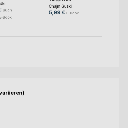
ski
0,99
Chajm Guski
€
Buch
5,99 €
E-Book
E-Book
variieren)