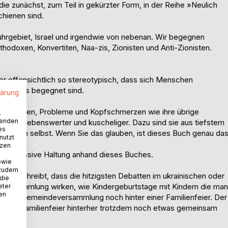
e zunächst, zum Teil in gekürzter Form, in der Reihe »Neulich
hienen sind.
hrgebiet, Israel und irgendwie von nebenan. Wir begegnen
hodoxen, Konvertiten, Naa-zis, Zionisten und Anti-Zionisten.
ber offensichtlich so stereotypisch, dass sich Menschen
 niemals begegnet sind.
lärung
chen Sorgen, Probleme und Kopfschmerzen wie ihre übrige
.
wenden
r viel liebenswerter und kuscheliger. Dazu sind sie aus tiefstem
es
 sich von selbst. Wenn Sie das glauben, ist dieses Buch genau da
nutzt
tzen
e progressive Haltung anhand dieses Buches.
owie
 zudem
man schreibt, dass die hitzigsten Debatten im ukrainischen oder
 die
eversammlung wirken, wie Kindergeburtstage mit Kindern die man
eter
nen
eht die Gemeindeversammlung noch hinter einer Familienfeier. Der
ch der Familienfeier hinterher trotzdem noch etwas gemeinsam