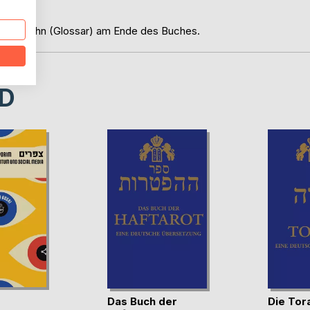
as LexiKohn (Glossar) am Ende des Buches.
D
m
Das Buch der
Die Tor