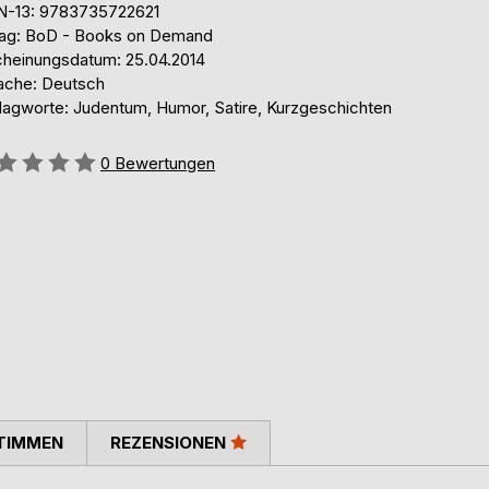
N-13: 9783735722621
lag: BoD - Books on Demand
cheinungsdatum: 25.04.2014
ache: Deutsch
lagworte: Judentum, Humor, Satire, Kurzgeschichten
ertung::
0
Bewertungen
TIMMEN
REZENSIONEN