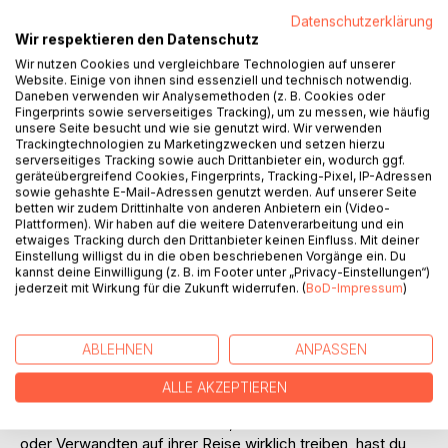
Datenschutzerklärung
Wir respektieren den Datenschutz
Wir nutzen Cookies und vergleichbare Technologien auf unserer
BESCHREIBUNG
Website. Einige von ihnen sind essenziell und technisch notwendig.
Daneben verwenden wir Analysemethoden (z. B. Cookies oder
Fingerprints sowie serverseitiges Tracking), um zu messen, wie häufig
Backpacking. Welcher Jugendliche träumt nicht davon, ein
unsere Seite besucht und wie sie genutzt wird. Wir verwenden
Trackingtechnologien zu Marketingzwecken und setzen hierzu
paar Monate in einem fremden Land zu leben, zu reisen,
serverseitiges Tracking sowie auch Drittanbieter ein, wodurch ggf.
die Natur und Kultur kennenzulernen und vielleicht sogar
geräteübergreifend Cookies, Fingerprints, Tracking-Pixel, IP-Adressen
eine Fremdsprache fließend zu erlernen. Und nach einem
sowie gehashte E-Mail-Adressen genutzt werden. Auf unserer Seite
betten wir zudem Drittinhalte von anderen Anbietern ein (Video-
Jahr in Australien und Asien kann ich definitiv bestätigen,
Plattformen). Wir haben auf die weitere Datenverarbeitung und ein
dass es eine der besten Erfahrungen ist, die man in jungen
etwaiges Tracking durch den Drittanbieter keinen Einfluss. Mit deiner
Jahren machen kann.
Einstellung willigst du in die oben beschriebenen Vorgänge ein. Du
kannst deine Einwilligung (z. B. im Footer unter „Privacy-Einstellungen“)
jederzeit mit Wirkung für die Zukunft widerrufen. (
BoD-Impressum
)
Solltest du auf der Suche nach einem Work & Travel
Ratgeber zur Organisation und Jobsuche im Ausland sein,
oder gar Geschichten über die Natur und
ABLEHNEN
ANPASSEN
Sehenswürdigkeiten auf einer solchen Reise erwarten,
kannst du aber sofort aufhören weiterzulesen. Wenn du
ALLE AKZEPTIEREN
allerdings wissen möchtest, was dich auf einem solchen
Abenteuer außerdem erwartet, oder was deine Freunde
oder Verwandten auf ihrer Reise wirklich treiben, hast du