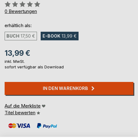
Bewertung::
0%
0
Bewertungen
erhältlich als:
BUCH
17,50 €
E-BOOK
13,99 €
13,99 €
inkl. MwSt.
sofort verfügbar als Download
IN DEN WARENKORB
Auf die Merkliste
Titel bewerten