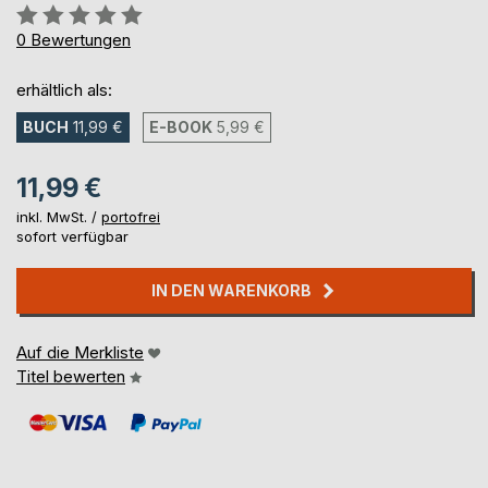
Bewertung::
0%
0
Bewertungen
erhältlich als:
BUCH
11,99 €
E-BOOK
5,99 €
11,99 €
inkl. MwSt. /
portofrei
sofort verfügbar
IN DEN WARENKORB
Auf die Merkliste
Titel bewerten