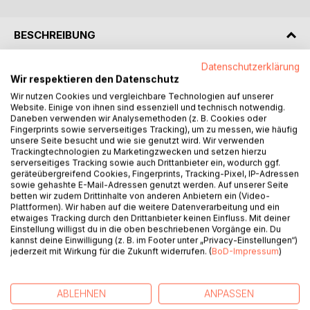
BESCHREIBUNG
Datenschutzerklärung
Fiete, ein obdachloser mongoloider Junge, kiebitzt seit
Wir respektieren den Datenschutz
langer Zeit bei den Backgammonspielern in der Stadt, um
Wir nutzen Cookies und vergleichbare Technologien auf unserer
das faszinierende Spiel zu erlernen. In einer dieser Nächte
Website. Einige von ihnen sind essenziell und technisch notwendig.
bekommt Fiete mit, wie mehrere Männer nach einer
Daneben verwenden wir Analysemethoden (z. B. Cookies oder
Fingerprints sowie serverseitiges Tracking), um zu messen, wie häufig
Prügelei einen Toten verladen. Obwohl er beunruhigt nach
unsere Seite besucht und wie sie genutzt wird. Wir verwenden
Hilfe sucht, nimmt ihn keiner ernst. Die Obdachlosen der
Trackingtechnologien zu Marketingzwecken und setzen hierzu
Stadt sind erst gewarnt, nachdem der ein oder andere
serverseitiges Tracking sowie auch Drittanbieter ein, wodurch ggf.
geräteübergreifend Cookies, Fingerprints, Tracking-Pixel, IP-Adressen
Kumpel verschwunden ist, halten sich aber der Polizei
sowie gehashte E-Mail-Adressen genutzt werden. Auf unserer Seite
gegenüber bedeckt. Erst ein Leichenfund während der
betten wir zudem Drittinhalte von anderen Anbietern ein (Video-
Maisernte offenbart, das Fiete mit seinen Erzählungen
Plattformen). Wir haben auf die weitere Datenverarbeitung und ein
etwaiges Tracking durch den Drittanbieter keinen Einfluss. Mit deiner
Recht hatte. Hauptkommissar Heino Kleinemeier, der Leiter
Einstellung willigst du in die oben beschriebenen Vorgänge ein. Du
der Stader Mordkommission ermittelt mit seinem Team und
kannst deine Einwilligung (z. B. im Footer unter „Privacy-Einstellungen“)
erkennt nach langer Recherche, das es sich hier um eine
jederzeit mit Wirkung für die Zukunft widerrufen. (
BoD-Impressum
)
Serie von heimtückischen Morden an den Obdachlosen der
Stadt handelt. Sie bieten all ihre Kraft auf um den Täter
dingfest zu machen. Fiete unterstützt aus einer Notlage
ABLEHNEN
ANPASSEN
heraus auf seine Art die Ermittlungen. Die lange Hatz nach