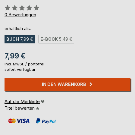
Bewertung::
0%
0
Bewertungen
erhältlich als:
BUCH
7,99 €
E-BOOK
5,49 €
7,99 €
inkl. MwSt. /
portofrei
sofort verfügbar
IN DEN WARENKORB
Auf die Merkliste
Titel bewerten