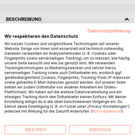
BESCHREIBUNG
Datenschutzerklärung
Edward Bach entwirft mit seiner Blütentherapie ein
Wir respektieren den Datenschutz
ganzheitliches Heilungssystem, welches auf den
Wir nutzen Cookies und vergleichbare Technologien auf unserer
Website. Einige von ihnen sind essenziell und technisch notwendig.
Grundprinzipien aller großen Weisheitslehren basiert. Er
Daneben verwenden wir Analysemethoden (z. B. Cookies oder
beschreibt 12 Heilerblüten, 7 Helferblüten und weitere 19
Fingerprints sowie serverseitiges Tracking), um zu messen, wie häufig
Blüten und ordnet alle 38 Blüten in ein System mit 7
unsere Seite besucht und wie sie genutzt wird. Wir verwenden
Gruppen. Diese Gruppenbildungen dürfen nicht ignoriert
Trackingtechnologien zu Marketingzwecken und setzen hierzu
serverseitiges Tracking sowie auch Drittanbieter ein, wodurch ggf.
werden, denn sie sind der wesentliche Zugang zur Kunst
geräteübergreifend Cookies, Fingerprints, Tracking-Pixel, IP-Adressen
seines Werkes.
sowie gehashte E-Mail-Adressen genutzt werden. Auf unserer Seite
betten wir zudem Drittinhalte von anderen Anbietern ein (Video-
Plattformen). Wir haben auf die weitere Datenverarbeitung und ein
Edward Bach hat die Heilung des Menschen als Prozess
etwaiges Tracking durch den Drittanbieter keinen Einfluss. Mit deiner
einer inneren Reifung erkannt. Dieser Prozess bildet sich in
Einstellung willigst du in die oben beschriebenen Vorgänge ein. Du
der Blütenordnung ab. Im Heilungssystem der Bachblüten
kannst deine Einwilligung (z. B. im Footer unter „Privacy-Einstellungen“)
jederzeit mit Wirkung für die Zukunft widerrufen. (
BoD-Impressum
)
begegnet uns der Weg des Menschen durch die
Inkarnation.
ABLEHNEN
ANPASSEN
Dieses Buch erklärt erstmals schlüssig die Ordnung der 38