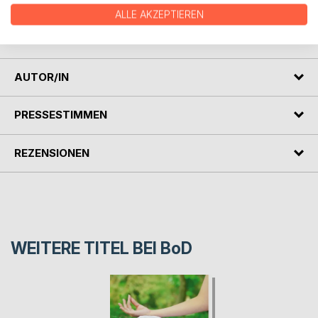
Blüten in den 7 Gruppen und führt die Bachblütentherapie
ALLE AKZEPTIEREN
zurück zum ursprünglichen Ansatz seines Schöpfers
Edward Bach.
AUTOR/IN
PRESSESTIMMEN
REZENSIONEN
WEITERE TITEL BEI
BoD