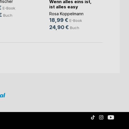
Wenn alles eins ist,
Waltra
fischer
ist alles easy
9,99
€
E-Book
Rosa Koppelmann
24,9
€
Buch
18,99 €
E-Book
24,90 €
Buch