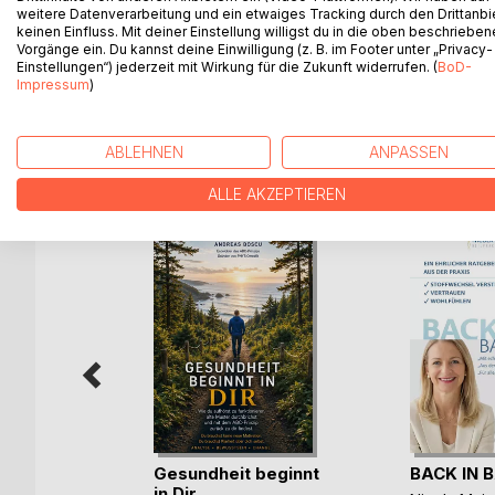
weitere Datenverarbeitung und ein etwaiges Tracking durch den Drittanbi
Anwendungsmöglichkeiten. Sonderthemen: Abschi
keinen Einfluss. Mit deiner Einstellung willigst du in die oben beschriebe
Mit Querverweisen zu Kindesiologie, Aromatherap
Vorgänge ein. Du kannst deine Einwilligung (z. B. im Footer unter „Privacy-
Einstellungen“) jederzeit mit Wirkung für die Zukunft widerrufen. (
BoD-
Ausführliche Symptomregister
Impressum
)
ABLEHNEN
ANPASSEN
WEITERE TITEL BEI
Bo
ALLE AKZEPTIEREN
Wasser
Gesundheit beginnt
BACK IN 
e
in Dir