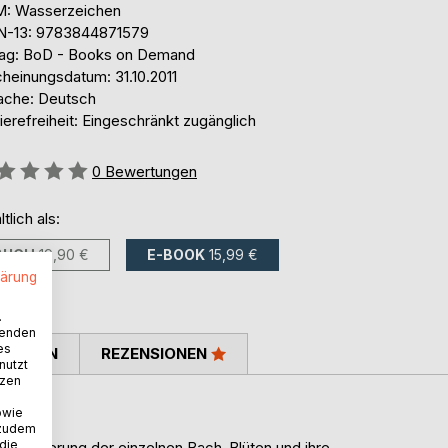
: Wasserzeichen
N-13: 9783844871579
lag: BoD - Books on Demand
cheinungsdatum: 31.10.2011
ache: Deutsch
ierefreiheit: Eingeschränkt zugänglich
ertung::
0
Bewertungen
ltlich als:
BUCH
19,90 €
E-BOOK
15,99 €
lärung
.
wenden
es
TIMMEN
REZENSIONEN
nutzt
tzen
owie
 zudem
 die
kterisierung der einzelnen Bach-Blüten und ihre