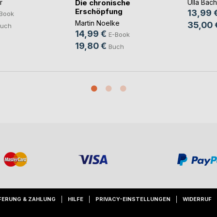
Die chronische
r
Ulla Bach
Erschöpfung
13,99 
Book
Martin Noelke
35,00 
uch
14,99 €
E-Book
19,80 €
Buch
FERUNG & ZAHLUNG
HILFE
PRIVACY-EINSTELLUNGEN
WIDERRUF