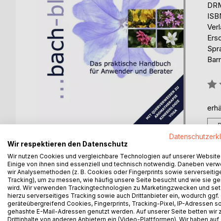
DRM
ISB
Ver
Ers
Spr
Barr
Bew
0%
erhä
Datenschutzerk
Wir respektieren den Datenschutz
Wir nutzen Cookies und vergleichbare Technologien auf unserer Website
Einige von ihnen sind essenziell und technisch notwendig. Daneben ver
wir Analysemethoden (z. B. Cookies oder Fingerprints sowie serverseitig
BESCHREIBUNG
AUTOR/IN
PRESSES
Tracking), um zu messen, wie häufig unsere Seite besucht und wie sie ge
wird. Wir verwenden Trackingtechnologien zu Marketingzwecken und se
hierzu serverseitiges Tracking sowie auch Drittanbieter ein, wodurch ggf.
Interessantes rund um die Bach-Blütentherapie
geräteübergreifend Cookies, Fingerprints, Tracking-Pixel, IP-Adressen s
gehashte E-Mail-Adressen genutzt werden. Auf unserer Seite betten wir
Drittinhalte von anderen Anbietern ein (Video-Plattformen). Wir haben auf
In diesem Buch finden Sie unter anderem die Chara