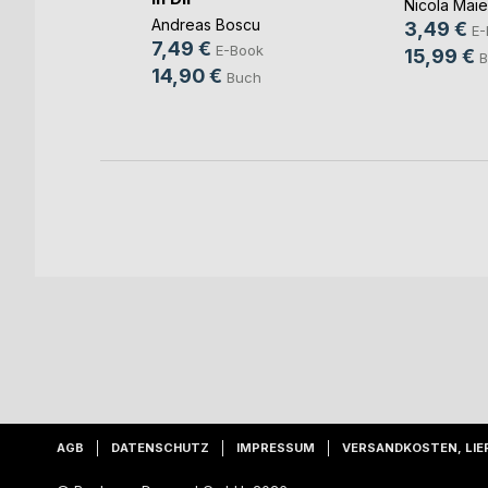
Nicola Maie
ook
Andreas Boscu
3,49 €
E-
h
7,49 €
E-Book
15,99 €
B
14,90 €
Buch
AGB
DATENSCHUTZ
IMPRESSUM
VERSANDKOSTEN, LIE