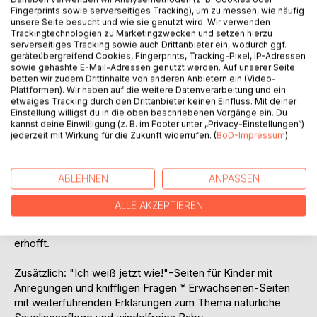
Fingerprints sowie serverseitiges Tracking), um zu messen, wie häufig
unsere Seite besucht und wie sie genutzt wird. Wir verwenden
Trackingtechnologien zu Marketingzwecken und setzen hierzu
BESCHREIBUNG
serverseitiges Tracking sowie auch Drittanbieter ein, wodurch ggf.
geräteübergreifend Cookies, Fingerprints, Tracking-Pixel, IP-Adressen
sowie gehashte E-Mail-Adressen genutzt werden. Auf unserer Seite
Melanie, die Mama des 7-jährigen Lukas, erwartet ein
betten wir zudem Drittinhalte von anderen Anbietern ein (Video-
Plattformen). Wir haben auf die weitere Datenverarbeitung und ein
Baby. Zufällig entdeckt sie ein Werbeblättchen der
etwaiges Tracking durch den Drittanbieter keinen Einfluss. Mit deiner
Windelfrei-Gruppe "Popo-Pur". Obwohl Papa Andi
Einstellung willigst du in die oben beschriebenen Vorgänge ein. Du
skeptisch ist, was windelfreie Babys angeht, besuchen
kannst deine Einwilligung (z. B. im Footer unter „Privacy-Einstellungen“)
jederzeit mit Wirkung für die Zukunft widerrufen. (
BoD-Impressum
)
Mama und Lukas schon vor Babys Geburt ein Windelfrei-
Treffen. Dabei erleben sie unter anderem, wie schon ganz
kleine Babys Pipi und Kacka ins Töpfchen machen. Als
ABLEHNEN
ANPASSEN
Melanies Baby Leonie dann zu Hause geboren ist, wird
auch sie zu einem "Baby Lulu" und darf von Anfang an auf
ALLE AKZEPTIEREN
den Topf. Das spart nicht nur Geld, sondern ist auch recht
lustig – sogar dann, wenn es mal nicht so toll klappt wie
erhofft.
Zusätzlich: "Ich weiß jetzt wie!"-Seiten für Kinder mit
Anregungen und kniffligen Fragen * Erwachsenen-Seiten
mit weiterführenden Erklärungen zum Thema natürliche