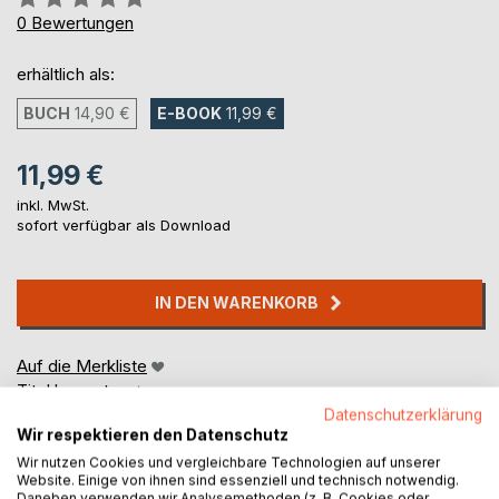
0%
0
Bewertungen
erhältlich als:
BUCH
14,90 €
E-BOOK
11,99 €
11,99 €
inkl. MwSt.
sofort verfügbar als Download
IN DEN WARENKORB
Auf die Merkliste
Titel bewerten
Datenschutzerklärung
Wir respektieren den Datenschutz
Wir nutzen Cookies und vergleichbare Technologien auf unserer
Website. Einige von ihnen sind essenziell und technisch notwendig.
Daneben verwenden wir Analysemethoden (z. B. Cookies oder