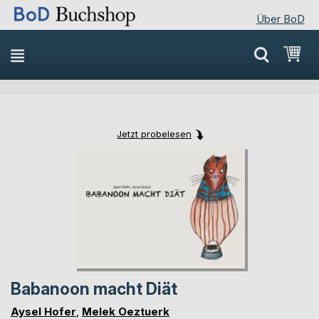
Über BoD
Direkt
Mei
zum
Inhalt
Jetzt probelesen
Skip
Skip
to
to
the
the
end
beginning
of
of
the
the
images
images
gallery
gallery
Babanoon macht Diät
Aysel Hofer
,
Melek Oeztuerk