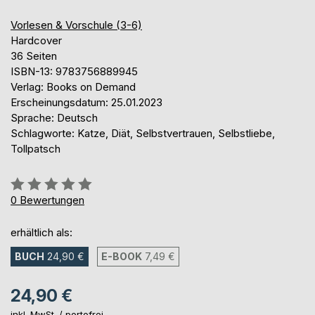
Vorlesen & Vorschule (3-6)
Hardcover
36 Seiten
ISBN-13: 9783756889945
Verlag: Books on Demand
Erscheinungsdatum: 25.01.2023
Sprache: Deutsch
Schlagworte: Katze, Diät, Selbstvertrauen, Selbstliebe,
Tollpatsch
Bewertung::
0%
0
Bewertungen
erhältlich als:
BUCH
24,90 €
E-BOOK
7,49 €
24,90 €
inkl. MwSt. /
portofrei