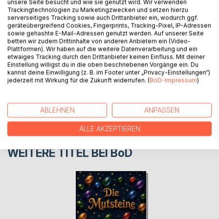
unsere Seite besucht und wie sie genutzt wird. Wir verwenden
glaubt sie. Doch Diät halten ist gar nicht so einfach.
Trackingtechnologien zu Marketingzwecken und setzen hierzu
serverseitiges Tracking sowie auch Drittanbieter ein, wodurch ggf.
geräteübergreifend Cookies, Fingerprints, Tracking-Pixel, IP-Adressen
sowie gehashte E-Mail-Adressen genutzt werden. Auf unserer Seite
AUTOR/IN
betten wir zudem Drittinhalte von anderen Anbietern ein (Video-
Plattformen). Wir haben auf die weitere Datenverarbeitung und ein
etwaiges Tracking durch den Drittanbieter keinen Einfluss. Mit deiner
PRESSESTIMMEN
Einstellung willigst du in die oben beschriebenen Vorgänge ein. Du
kannst deine Einwilligung (z. B. im Footer unter „Privacy-Einstellungen“)
jederzeit mit Wirkung für die Zukunft widerrufen. (
BoD-Impressum
)
REZENSIONEN
ABLEHNEN
ANPASSEN
ALLE AKZEPTIEREN
WEITERE TITEL BEI
BoD