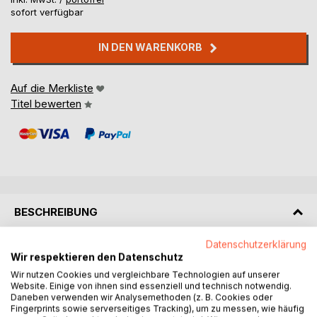
sofort verfügbar
IN DEN WARENKORB
Auf die Merkliste
Titel bewerten
BESCHREIBUNG
Datenschutzerklärung
Babanoon, eine etwas runde Katze, lebt im Katzenheim. Sie
Wir respektieren den Datenschutz
sehnt sich nach einem neuen Zuhause. Doch nur die
Wir nutzen Cookies und vergleichbare Technologien auf unserer
schlanken Katzen werden aus dem Heim geholt. Deshalb
Website. Einige von ihnen sind essenziell und technisch notwendig.
beschließt Babanoon abzunehmen. Ist sie erst einmal
Daneben verwenden wir Analysemethoden (z. B. Cookies oder
Fingerprints sowie serverseitiges Tracking), um zu messen, wie häufig
schlank und rank, wird sie sicher auch ausgewählt werden,