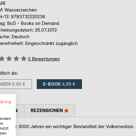
 MB
: Wasserzeichen
N-13: 9783732220236
lag: BoD - Books on Demand
cheinungsdatum: 26.07.2013
ache: Deutsch
ierefreiheit: Eingeschränkt zugänglich
ertung::
0
Bewertungen
ltlich als:
BUCH
9,90 €
E-BOOK
4,99 €
lärung
TIMMEN
REZENSIONEN
.
wenden
es
seit über 3000 Jahren ein wichtiger Bestandteil der Volksmedizin.
nutzt
tzen