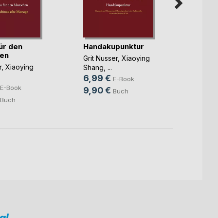
ür den
Handakupunktur
Moxib
en
Grit Nusser
,
Xiaoying
Grit Nu
r
,
Xiaoying
Shang
, ...
Shang
,
6,99 €
5,49
E-Book
E-Book
9,90 €
9,90
Buch
Buch