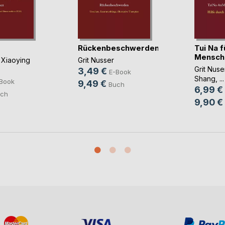
Rückenbeschwerden
Tui Na f
Mensch
,
Xiaoying
Grit Nusser
Grit Nuse
3,49 €
E-Book
Shang
, ...
Book
9,49 €
Buch
6,99 €
ch
9,90 €