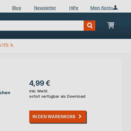
Blog
Newsletter
Hilfe
Mein Konto
Mein Wa
OTE %
4,99 €
inkl. MwSt.
schen
sofort verfügbar als Download
IN DEN WARENKORB