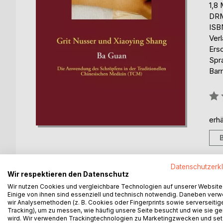
1,8
DRM
ISB
Ver
Ers
Spr
Barr
Bew
0%
erhä
Datenschutzerk
Wir respektieren den Datenschutz
BESCHREIBUNG
AUTOR/IN
PRESSES
Wir nutzen Cookies und vergleichbare Technologien auf unserer Website
Einige von ihnen sind essenziell und technisch notwendig. Daneben ver
wir Analysemethoden (z. B. Cookies oder Fingerprints sowie serverseitig
Ba Guan oder das Schröpfen ist in vielen Kulturen 
Tracking), um zu messen, wie häufig unsere Seite besucht und wie sie ge
wird. Wir verwenden Trackingtechnologien zu Marketingzwecken und se