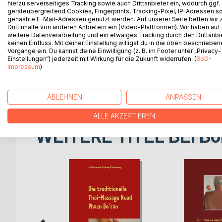
hierzu serverseitiges Tracking sowie auch Drittanbieter ein, wodurch ggf.
Die Durchblutung wird verbessert, Muskelschmerz
geräteübergreifend Cookies, Fingerprints, Tracking-Pixel, IP-Adressen s
geöffnet und über die Schweißbildung kommt es z
gehashte E-Mail-Adressen genutzt werden. Auf unserer Seite betten wir
wird hergestellt.
Drittinhalte von anderen Anbietern ein (Video-Plattformen). Wir haben auf
weitere Datenverarbeitung und ein etwaiges Tracking durch den Drittanbi
keinen Einfluss. Mit deiner Einstellung willigst du in die oben beschriebe
Dieses Buch erhebt nicht den Anspruch, Arzt oder 
Vorgänge ein. Du kannst deine Einwilligung (z. B. im Footer unter „Privacy-
nützliche Anleitung, wie Sie Ba Guan bei vielen
Einstellungen“) jederzeit mit Wirkung für die Zukunft widerrufen. (
BoD-
Impressum
)
Diese Methode ist – wenn man die Regeln befolgt – 
Krankheiten vorzubeugen, zu lindern oder eine ver
ABLEHNEN
ANPASSEN
ALLE AKZEPTIEREN
WEITERE TITEL BEI
Bo