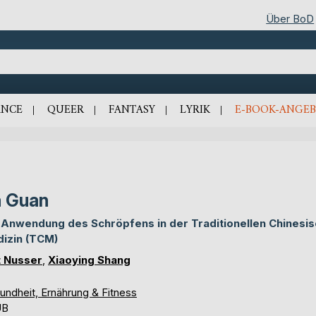
Über BoD
NCE
QUEER
FANTASY
LYRIK
E-BOOK-ANGEB
 Guan
 Anwendung des Schröpfens in der Traditionellen Chinesi
izin (TCM)
t Nusser
,
Xiaoying Shang
undheit, Ernährung & Fitness
UB