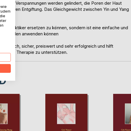
en und Verspannungen werden gelindert, die Poren der Haut
owie
ur inneren Entgiftung. Das Gleichgewicht zwischen Yin und Yang
 zudem
 die
eter
nen
Heilpraktiker ersetzen zu können, sondern ist eine einfache und
 Beschwerden anwenden können
einfach, sicher, preiswert und sehr erfolgreich und hilft
ordnete Therapie zu unterstützen.
D