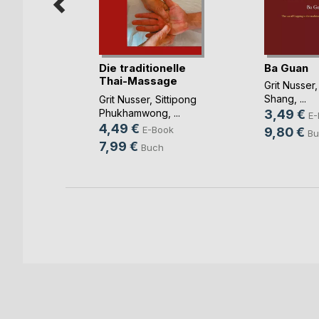
Die traditionelle
Ba Guan
Thai-Massage
ins ist,
Grit Nusser
Nua(...)
y
Shang
, ...
Grit Nusser
,
Sittipong
Phukhamwong
, ...
3,49 €
E-
mann
4,49 €
E-Book
9,80 €
ook
Bu
7,99 €
Buch
ch