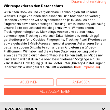
Datenschutzerklärung
Wir respektieren den Datenschutz
Wir nutzen Cookies und vergleichbare Technologien auf unserer
BESCHREIBUNG
Website. Einige von ihnen sind essenziell und technisch notwendig.
Daneben verwenden wir Analysemethoden (z. B. Cookies oder
Fingerprints sowie serverseitiges Tracking), um zu messen, wie häufig
unsere Seite besucht und wie sie genutzt wird. Wir verwenden
A collection of poems I wrote
Trackingtechnologien zu Marketingzwecken und setzen hierzu
during my journey of finding back to life
serverseitiges Tracking sowie auch Drittanbieter ein, wodurch ggf.
geräteübergreifend Cookies, Fingerprints, Tracking-Pixel, IP-Adressen
in a time that was defined by pain and fear.
sowie gehashte E-Mail-Adressen genutzt werden. Auf unserer Seite
betten wir zudem Drittinhalte von anderen Anbietern ein (Video-
Every poem gave me hope,
Plattformen). Wir haben auf die weitere Datenverarbeitung und ein
etwaiges Tracking durch den Drittanbieter keinen Einfluss. Mit deiner
that someday I could feel welcome on this earth,
Einstellung willigst du in die oben beschriebenen Vorgänge ein. Du
find a home in myself and feel alive again.
kannst deine Einwilligung (z. B. im Footer unter „Privacy-Einstellungen“)
jederzeit mit Wirkung für die Zukunft widerrufen. (
BoD-Impressum
)
May they touch your heart and plant seeds of love
that once will grow into a magical garden
that will nourish your beautiful soul.
ABLEHNEN
ANPASSEN
ALLE AKZEPTIEREN
AUTOR/IN
PRESSESTIMMEN