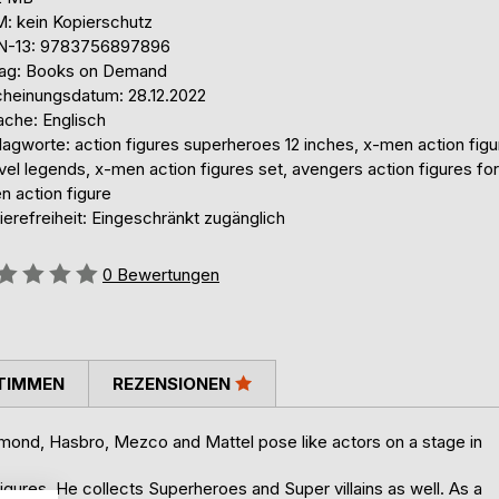
: kein Kopierschutz
N-13: 9783756897896
lag: Books on Demand
cheinungsdatum: 28.12.2022
ache: Englisch
agworte: action figures superheroes 12 inches, x-men action figu
el legends, x-men action figures set, avengers action figures fo
n action figure
ierefreiheit: Eingeschränkt zugänglich
ertung::
0
Bewertungen
TIMMEN
REZENSIONEN
amond, Hasbro, Mezco and Mattel pose like actors on a stage in
gures. He collects Superheroes and Super villains as well. As a