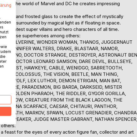
ion for the world of Marvel and DC he creates impressing
lärung
ard.
 lights and frosted glass to create the effect of mystically
.
wenden
nd are surrounded by magical light as if floating in space.
es
he greatest super villains and hero characters of all time.
nutzt
 with these superheroes among others:
tzen
RMAN, WOLVERINE, WONDER WOMAN, THANOS, JUGGERNAUT
owie
E HULK JENNIFER WALTERS, DRAKE, BLASTAAR, NAMOR,
 zudem
GEL, RHINO, DOCTOR STRANGE, DESTROYER, ASTRONAUT BE
 die
LIN, DOCTOR LEONARD SAMSON, DARE DEVIL, BULLSEYE,
eter
nen
N, BEAST, HAWKEYE, CABLE, WENIDGO, SABRETOOTH,
ULL, COLOSSUS, THE VISION, BEETLE, MAN THING,
EPPENWOLF, LEX LUTHOR, DEMON ETRIGAN, MAN BAT,
TARFIRE, PARADEMON, BIG BARDA, DARKSEID, MISTER
TS, GOLDEN PHARAOH, THE RIDDLER, GYGOR GORILLA,
CK WIDOW, CREATURE FROM THE BLACK LAGOON, THE
MONTANA SCARFACE, CAESAR, CHITAURI, PANTHOR,
, GOLIATH, MARKOV, SPAWN, LOCUST GRENADIER, CHANDRA
 WILDSPEAKER, JUDGE MASTER GABRANT, NATHAN SPENCER
others.
feast for the eyes of every action figure fan, collector and art