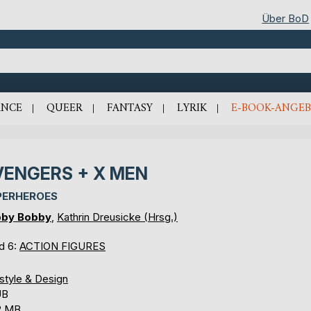
Über BoD
NCE
QUEER
FANTASY
LYRIK
E-BOOK-ANGEB
VENGERS + X MEN
PERHEROES
by Bobby
,
Kathrin Dreusicke (Hrsg.)
d 6:
ACTION FIGURES
style & Design
UB
2 MB