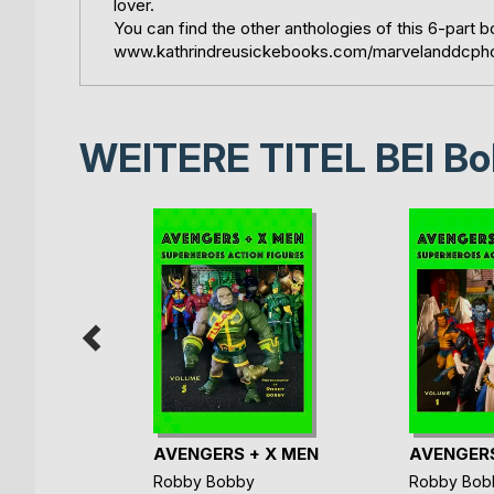
lover.
You can find the other anthologies of this 6-part b
www.kathrindreusickebooks.com/marvelanddcph
WEITERE TITEL BEI
Bo
 + X Men
AVENGERS + X MEN
AVENGERS
ok
Robby Bobby
Robby Bob