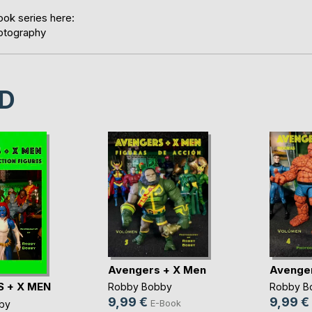
ook series here:
otography
D
Avengers + X Men
Avenge
 + X MEN
Robby Bobby
Robby B
9,99 €
9,99 €
E-Book
by