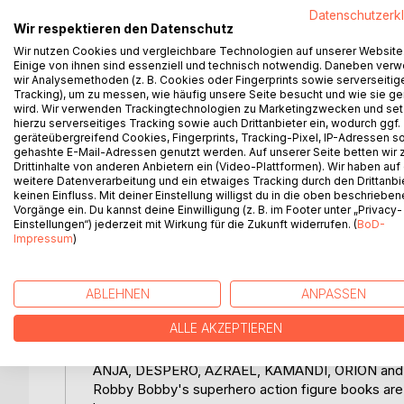
graduated Photographer and with his burning pass
Datenschutzerk
unforgettable photographs that will touch your he
Wir respektieren den Datenschutz
For this first book of Robby Bobby he used colored
Wir nutzen Cookies und vergleichbare Technologien auf unserer Website
Einige von ihnen sind essenziell und technisch notwendig. Daneben ver
luminous figures that seem to stand on no ground a
wir Analysemethoden (z. B. Cookies oder Fingerprints sowie serverseitig
This e-book is a travel guide through the world of t
Tracking), um zu messen, wie häufig unsere Seite besucht und wie sie ge
Dive into the comic book world of Marvel and DC
wird. Wir verwenden Trackingtechnologien zu Marketingzwecken und se
HULK, BLACK PANTHER, PACIFIC RIM, SUPE
hierzu serverseitiges Tracking sowie auch Drittanbieter ein, wodurch ggf.
geräteübergreifend Cookies, Fingerprints, Tracking-Pixel, IP-Adressen s
by Mc Farlane, ROGUE, LOKI, THE THING, SH
gehashte E-Mail-Adressen genutzt werden. Auf unserer Seite betten wir
BISHOP, LIZARD, MYSTIQUE, ANGEL, ARCHAN
Drittinhalte von anderen Anbietern ein (Video-Plattformen). Wir haben auf
GRIMM, DOCTOR STRANGE, IRON MONGER, GOB
weitere Datenverarbeitung und ein etwaiges Tracking durch den Drittanbi
keinen Einfluss. Mit deiner Einstellung willigst du in die oben beschriebe
DEADPOOL, HULKBUSTER, DR. DOOM, SANDMA
Vorgänge ein. Du kannst deine Einwilligung (z. B. im Footer unter „Privacy-
STORM, NIGHTCRAWLER, ABOMINATION, RED SK
Einstellungen“) jederzeit mit Wirkung für die Zukunft widerrufen. (
BoD-
KALIBAK, KOBRA, GORILLA GRODD, FLASH, ST
Impressum
)
HAWKMAN, HAWKGIRL, BEASTBOY, FORAGER, S
MIRACLE, MONKEYMAN, SAVAGE DRAGON, MANI
HELLBOY, GHOSTBUSTERS, KHAL DROGO, BLA
ABLEHNEN
ANPASSEN
TORCH, GODZILLA, HORSE REVOLTECH, TONY 
ALLE AKZEPTIEREN
TYRANNOSAURUS REX, KRATOS, EVOLVE HANK
NALAAR, RYU, COLE, BAT CREATURE, GARRUK
ANJA, DESPERO, AZRAEL, KAMANDI, ORION and 
Robby Bobby's superhero action figure books are a 