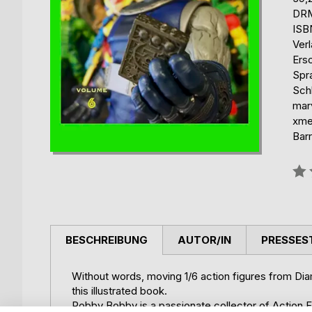
DRM
ISB
Ver
Ers
Spr
Schl
marv
xme
Barr
Bew
0%
BESCHREIBUNG
AUTOR/IN
PRESSES
Without words, moving 1/6 action figures from Di
this illustrated book.
Robby Bobby is a passionate collector of Action Fi