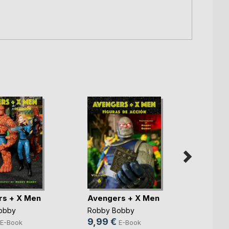
rs + X Men
Avengers + X Men
Vendi
obby
Robby Bobby
Robby
9,99 €
9,99
E-Book
E-Book