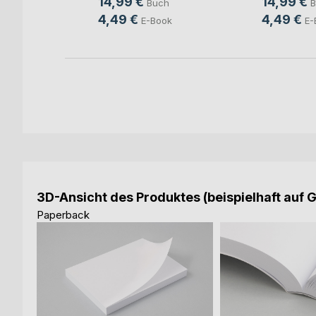
14,99 €
14,99 €
h
Buch
B
4,49 €
4,49 €
ok
E-Book
E-
3D-Ansicht des Produktes (beispielhaft auf 
Paperback