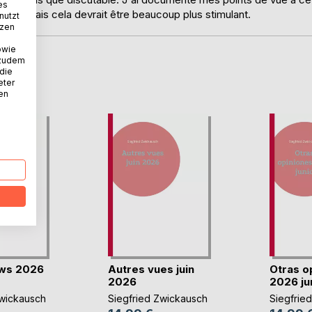
es
ccord, mais cela devrait être beaucoup plus stimulant.
nutzt
tzen
owie
 zudem
 die
D
eter
nen
ews 2026
Autres vues juin
Otras o
2026
2026 ju
Zwickausch
Siegfried Zwickausch
Siegfrie