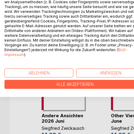
wir Analysemethoden (z. B. Cookies oder Fingerprints sowie serverseitig
sujet ici. Cela ne veut pas dire que vous êtes d'a
Tracking), um zu messen, wie häufig unsere Seite besucht und wie sie ge
wird. Wir verwenden Trackingtechnologien zu Marketingzwecken und se
hierzu serverseitiges Tracking sowie auch Drittanbieter ein, wodurch ggf.
geräteübergreifend Cookies, Fingerprints, Tracking-Pixel, IP-Adressen s
gehashte E-Mail-Adressen genutzt werden. Auf unserer Seite betten wir
Drittinhalte von anderen Anbietern ein (Video-Plattformen). Wir haben auf
WEITERE TITEL BEI
Bo
weitere Datenverarbeitung und ein etwaiges Tracking durch den Drittanbi
keinen Einfluss. Mit deiner Einstellung willigst du in die oben beschriebe
Vorgänge ein. Du kannst deine Einwilligung (z. B. im Footer unter „Privacy-
Einstellungen“) jederzeit mit Wirkung für die Zukunft widerrufen. (
BoD-
Impressum
)
ABLEHNEN
ANPASSEN
ALLE AKZEPTIEREN
ones
Andere Ansichten
Other Vi
026
2026 Juni
June
ckausch
Siegfried Zwickausch
Siegfried 