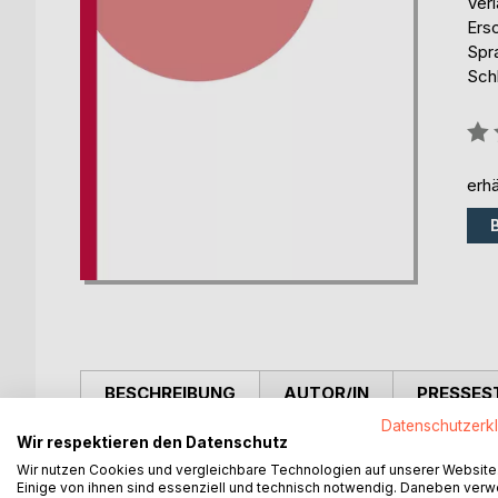
Ver
Ers
Spr
Schl
Bew
0%
erhä
BESCHREIBUNG
AUTOR/IN
PRESSES
Datenschutzerk
Wir respektieren den Datenschutz
Si l'on regarde la société, l'économie et les confli
Wir nutzen Cookies und vergleichbare Technologien auf unserer Website
de conflits sur notre planète. Des individus domi
Einige von ihnen sind essenziell und technisch notwendig. Daneben ver
sens. Que vous puissiez prévenir certaines chose