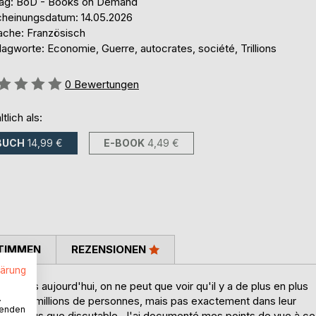
lag: BoD - Books on Demand
cheinungsdatum: 14.05.2026
ache: Französisch
agworte: Economie, Guerre, autocrates, société, Trillions
ertung::
0
Bewertungen
ltlich als:
BUCH
14,99 €
E-BOOK
4,49 €
TIMMEN
REZENSIONEN
lärung
ts armés aujourd'hui, on ne peut que voir qu'il y a de plus en plus
.
nent des millions de personnes, mais pas exactement dans leur
wenden
s est plus que discutable. J'ai documenté mes points de vue à ce