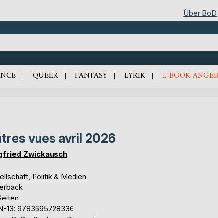
Über BoD
NCE
QUEER
FANTASY
LYRIK
E-BOOK-ANGEB
tres vues avril 2026
gfried Zwickausch
llschaft, Politik & Medien
erback
Seiten
N-13: 9783695728336