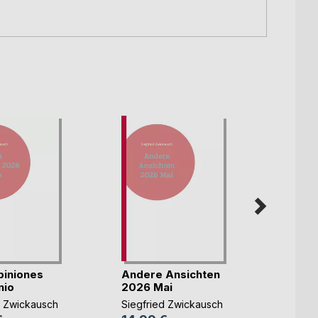
piniones
Andere Ansichten
Autre
nio
2026 Mai
mai
d Zwickausch
Siegfried Zwickausch
Siegfr