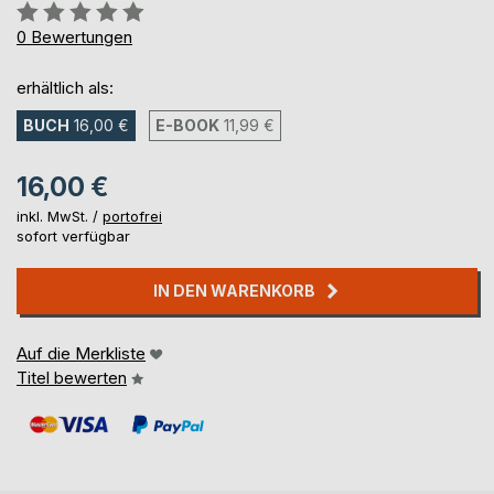
Bewertung::
0%
0
Bewertungen
erhältlich als:
BUCH
16,00 €
E-BOOK
11,99 €
16,00 €
inkl. MwSt. /
portofrei
sofort verfügbar
IN DEN WARENKORB
Auf die Merkliste
Titel bewerten