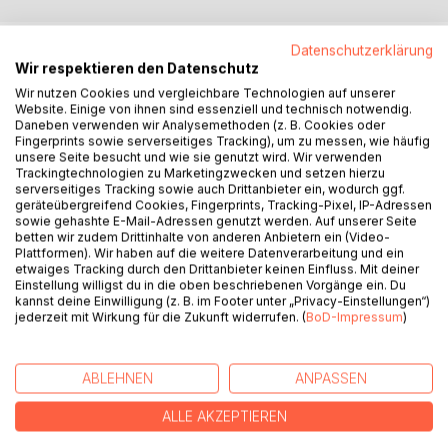
BESCHREIBUNG
Datenschutzerklärung
Wir respektieren den Datenschutz
Wir nutzen Cookies und vergleichbare Technologien auf unserer
«Wie kann ich mich in kurzer Zeit selbst entspannen und
Website. Einige von ihnen sind essenziell und technisch notwendig.
Momente der Ruhe und Klarheit der Gedanken im Alltag
Daneben verwenden wir Analysemethoden (z. B. Cookies oder
Fingerprints sowie serverseitiges Tracking), um zu messen, wie häufig
finden – wann immer ich will?»
unsere Seite besucht und wie sie genutzt wird. Wir verwenden
Mit den sechs Übungen der Grundstufe des Autogenen
Trackingtechnologien zu Marketingzwecken und setzen hierzu
Trainings lernen Sie in wenigen Wochen die wirksame
serverseitiges Tracking sowie auch Drittanbieter ein, wodurch ggf.
geräteübergreifend Cookies, Fingerprints, Tracking-Pixel, IP-Adressen
Technik der Selbstentspannung. Dieses Buch gibt
sowie gehashte E-Mail-Adressen genutzt werden. Auf unserer Seite
praktische Anleitung zum Autogenen Training und vermittelt
betten wir zudem Drittinhalte von anderen Anbietern ein (Video-
Hintergrundinformationen zu den körperlichen und
Plattformen). Wir haben auf die weitere Datenverarbeitung und ein
etwaiges Tracking durch den Drittanbieter keinen Einfluss. Mit deiner
seelischen Prozessen der Entspannung. Der besondere
Einstellung willigst du in die oben beschriebenen Vorgänge ein. Du
Gewinn des Autogenen Trainings liegt in seiner Einfachheit.
kannst deine Einwilligung (z. B. im Footer unter „Privacy-Einstellungen“)
Praktisch jedem Menschen ist es möglich, diese
jederzeit mit Wirkung für die Zukunft widerrufen. (
BoD-Impressum
)
Entspannungsmethode ohne besondere Vorbildung oder
Eignung zu erlernen. Weil die körperliche und die seelische
Ebene gleichermassen davon profitieren, trägt das
ABLEHNEN
ANPASSEN
Autogene Training zu einer verbesserten ganzheitlichen
ALLE AKZEPTIEREN
Balance bei.