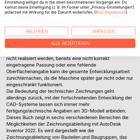
Einstellung willigst du in die oben beschriebenen Vorgänge ein. Du
3D-Modells erkennbar und eindeutig sind.
kannst deine Einwilligung (z. B. im Footer unter „Privacy-Einstellungen“)
Dementsprechend kann die normgerechte
jederzeit mit Wirkung für die Zukunft widerrufen. (
BoD-Impressum
)
Zeichnungserstellung eine zeitaufwändige und mühsame
Arbeit sein. Dies gilt vor allem für komplexe Geometrien
ABLEHNEN
ANPASSEN
oder Baugruppen.
Dennoch ist die korrekte und gewissenhaft erstellte
ALLE AKZEPTIEREN
Zeichnung unerlässlich, da in der Zeichnung nicht
enthaltene Eigenschaften des Produktes unter Umständen
nicht realisiert werden, bereits eine nicht korrekt
eingetragene Passung oder eine fehlende
Oberflächenangabe kann die gesamte Entwicklungsarbeit
zunichtemachen, da die Maschine später gar nicht oder nur
eingeschränkt funktioniert.
Die Bedeutung der technischen Zeichnungen geht
allerdings zurück, mit der fortschreitenden Entwicklung der
CAD-Systeme lassen sich immer mehr
fertigungstechnische Angaben am 3D-Modell anbinden.
Dieses Buch zeigt in sechs verschiedenen Bereichen die
Möglichkeiten der Zeichnungsableitung mit AutoDesk
Inventor 2022. Es wird dargestellt wie die
Zeichnungsableitung von Bauteilen und Baugruppen, das