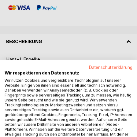
BESCHREIBUNG
Hans-J. Engelke
AutoDesk
Datenschutzerklärung
Inventor 2022®
Wir respektieren den Datenschutz
Zeichnungsableitungen
Wir nutzen Cookies und vergleichbare Technologien auf unserer
ISBN 9783753472126
Website. Einige von ihnen sind essenziell und technisch notwendig.
Daneben verwenden wir Analysemethoden (z. B. Cookies oder
Fingerprints sowie serverseitiges Tracking), um zu messen, wie häufig
Eine technische Zeichnung ist ein Kommunikationsmittel,
unsere Seite besucht und wie sie genutzt wird. Wir verwenden
das zum eindeutigen Informationsaustausch in
Trackingtechnologien zu Marketingzwecken und setzen hierzu
serverseitiges Tracking sowie auch Drittanbieter ein, wodurch ggf.
unterschiedlichen Anwendungsbereichen dient.
geräteübergreifend Cookies, Fingerprints, Tracking-Pixel, IP-Adressen
Deshalb ist das Ableiten von 2D-Zeichnungen im Zeitalter
sowie gehashte E-Mail-Adressen genutzt werden. Auf unserer Seite
der 3D-CAD-Technik immer noch ein wichtiger Schritt.
betten wir zudem Drittinhalte von anderen Anbietern ein (Video-
Bei der Erstellung einer Zeichnung ist immer zu beachten,
Plattformen). Wir haben auf die weitere Datenverarbeitung und ein
etwaiges Tracking durch den Drittanbieter keinen Einfluss. Mit deiner
dass später sämtliche Funktionen und Eigenschaften des