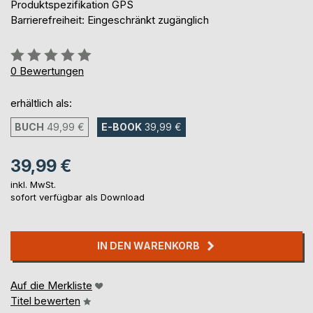
Produktspezifikation GPS
Barrierefreiheit: Eingeschränkt zugänglich
Bewertung::
0%
0
Bewertungen
erhältlich als:
BUCH
49,99 €
E-BOOK
39,99 €
39,99 €
inkl. MwSt.
sofort verfügbar als Download
IN DEN WARENKORB
Auf die Merkliste
Titel bewerten