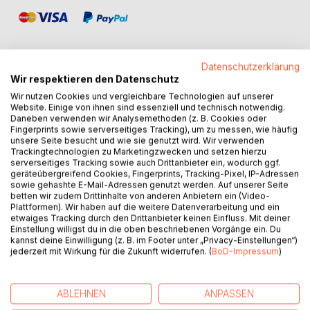
Datenschutzerklärung
Wir respektieren den Datenschutz
BESCHREIBUNG
Wir nutzen Cookies und vergleichbare Technologien auf unserer
Website. Einige von ihnen sind essenziell und technisch notwendig.
Daneben verwenden wir Analysemethoden (z. B. Cookies oder
Fingerprints sowie serverseitiges Tracking), um zu messen, wie häufig
Autodesk® Inventor® 2021 bietet für Baugruppen den
unsere Seite besucht und wie sie genutzt wird. Wir verwenden
speziellen Bereich der Dynamischen Simulation.
Trackingtechnologien zu Marketingzwecken und setzen hierzu
serverseitiges Tracking sowie auch Drittanbieter ein, wodurch ggf.
geräteübergreifend Cookies, Fingerprints, Tracking-Pixel, IP-Adressen
Baugruppen können hier um weitere Umgebungsvariablen
sowie gehashte E-Mail-Adressen genutzt werden. Auf unserer Seite
(wie z. B. Dämpfung, Steifigkeit, Reibungskoeffizient)
betten wir zudem Drittinhalte von anderen Anbietern ein (Video-
ergänzt und mit zusätzlichen externen Kräften oder
Plattformen). Wir haben auf die weitere Datenverarbeitung und ein
etwaiges Tracking durch den Drittanbieter keinen Einfluss. Mit deiner
Drehmomenten beaufschlagt werden, was eine Analyse
Einstellung willigst du in die oben beschriebenen Vorgänge ein. Du
der Baugruppe unter realistischen Bedingungen ermöglicht.
kannst deine Einwilligung (z. B. im Footer unter „Privacy-Einstellungen“)
jederzeit mit Wirkung für die Zukunft widerrufen. (
BoD-Impressum
)
Die Berechnungsergebnisse können in den Bereich der
Finiten-Elemente-Methode (FEM) exportiert und dort einer
statischen Analyse oder einer Modalanalyse unterzogen
ABLEHNEN
ANPASSEN
werden.