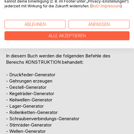
kannst deine Einwilligung (z. B. im Footer unter „Privacy-Einstellungen“)
Das verwendete Übungsbeispiel baut auf das
jederzeit mit Wirkung für die Zukunft widerrufen. (
BoD-Impressum
)
Grundlagenbuch Autodesk® Inventor® 2020 - Grundlagen in
Theorie und Praxis auf, in welchem ein vereinfachter 4-
Takt-Motor erstellt wurde.
ABLEHNEN
ANPASSEN
ALLE AKZEPTIEREN
Dieser Motor wird im vorliegenden Buch um ein komplettes
Getriebe erweitert.
In diesem Buch werden die folgenden Befehle des
Bereichs KONSTRUKTION behandelt:
- Druckfeder-Generator
- Gehrungen erzeugen
- Gestell-Generator
- Kegelräder-Generator
- Keilwellen-Generator
- Lager-Generator
- Rollenketten-Generator
- Schraubenverbindungs-Generator
- Stirnräder-Generator
- Wellen-Generator