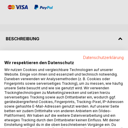
BESCHREIBUNG
Dieses Buch ist ein Aufbaukurs für Fortgeschrittene, die mit
Datenschutzerklärung
den Grundlagen von Autodesk® Inventor® 2020 bereits
Wir respektieren den Datenschutz
vertraut sind.
Wir nutzen Cookies und vergleichbare Technologien auf unserer
Website. Einige von ihnen sind essenziell und technisch notwendig.
Das Programm verfügt im Baugruppenbereich über ein
Daneben verwenden wir Analysemethoden (z. B. Cookies oder
Fingerprints sowie serverseitiges Tracking), um zu messen, wie häufig
Register KONSTRUKTION welches zur Berechnung und
unsere Seite besucht und wie sie genutzt wird. Wir verwenden
Konstruktion, speziell im Maschinenbau verwendeter
Trackingtechnologien zu Marketingzwecken und setzen hierzu
Komponenten dient.
serverseitiges Tracking sowie auch Drittanbieter ein, wodurch ggf.
geräteübergreifend Cookies, Fingerprints, Tracking-Pixel, IP-Adressen
sowie gehashte E-Mail-Adressen genutzt werden. Auf unserer Seite
In einem komplexen Übungsbeispiel wird der Leser
betten wir zudem Drittinhalte von anderen Anbietern ein (Video-
theoretische Grundlagen einiger Befehle aus diesem
Plattformen). Wir haben auf die weitere Datenverarbeitung und ein
etwaiges Tracking durch den Drittanbieter keinen Einfluss. Mit deiner
Register erlernen und anschließend praktisch umsetzen.
Einstellung willigst du in die oben beschriebenen Vorgänge ein. Du