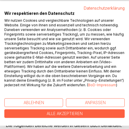
Datenschutzerklärung
Wir respektieren den Datenschutz
Wir nutzen Cookies und vergleichbare Technologien auf unserer
BESCHREIBUNG
Website. Einige von ihnen sind essenziell und technisch notwendig.
Daneben verwenden wir Analysemethoden (z. B. Cookies oder
Fingerprints sowie serverseitiges Tracking), um zu messen, wie häufig
unsere Seite besucht und wie sie genutzt wird. Wir verwenden
Autodesk Inventor 2016 - Einsteiger-Tutorial HYBRIDJACHT
Trackingtechnologien zu Marketingzwecken und setzen hierzu
serverseitiges Tracking sowie auch Drittanbieter ein, wodurch ggf.
Dieses Buch ist ein Tutorial für Autodesk® Inventor® 2016.
geräteübergreifend Cookies, Fingerprints, Tracking-Pixel, IP-Adressen
sowie gehashte E-Mail-Adressen genutzt werden. Auf unserer Seite
Anhand eines komplexen Übungsbeispiels lernt der Leser
betten wir zudem Drittinhalte von anderen Anbietern ein (Video-
den Umgang mit dem Programm. In kleinen,
Plattformen). Wir haben auf die weitere Datenverarbeitung und ein
nachvollziehbaren Schritten werden Skizzen gezeichnet,
etwaiges Tracking durch den Drittanbieter keinen Einfluss. Mit deiner
Einstellung willigst du in die oben beschriebenen Vorgänge ein. Du
Bauteile erzeugt und Baugruppen zusammengefügt.
kannst deine Einwilligung (z. B. im Footer unter „Privacy-Einstellungen“)
jederzeit mit Wirkung für die Zukunft widerrufen. (
BoD-Impressum
)
Kurze, prägnante Befehlsfolgen in Kombination mit
übersichtlichen Grafiken ermöglichen ein schnelles,
unkompliziertes Arbeiten. Der Leser erfährt nützliche
ABLEHNEN
ANPASSEN
Hinweise zum Umgang mit dem Programm und kann die
Theorie in kleinen Schritten umsetzen.
ALLE AKZEPTIEREN
Die folgenden Bereiche werden in diesem Buch behandelt: