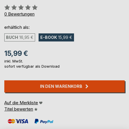
Bewertung::
0%
0
Bewertungen
erhältlich als:
BUCH
16,95 €
E-BOOK
15,99 €
15,99 €
inkl. MwSt.
sofort verfügbar als Download
IN DEN WARENKORB
Auf die Merkliste
Titel bewerten