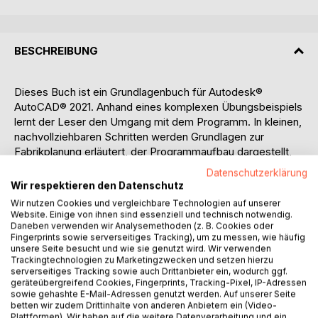
BESCHREIBUNG
Dieses Buch ist ein Grundlagenbuch für Autodesk®
AutoCAD® 2021. Anhand eines komplexen Übungsbeispiels
lernt der Leser den Umgang mit dem Programm. In kleinen,
nachvollziehbaren Schritten werden Grundlagen zur
Fabrikplanung erläutert, der Programmaufbau dargestellt,
Zeichnungen erzeugt und verwaltet, das Planungsbeispiel
Datenschutzerklärung
im 2D-Bereich realisiert, die Modelldaten in den
Wir respektieren den Datenschutz
Papierbereich übertragen und das Projekt abschließend im
Wir nutzen Cookies und vergleichbare Technologien auf unserer
3D-Bereich simuliert.
Website. Einige von ihnen sind essenziell und technisch notwendig.
Daneben verwenden wir Analysemethoden (z. B. Cookies oder
Fingerprints sowie serverseitiges Tracking), um zu messen, wie häufig
Der Leser erfährt nützliche Hinweise zum Umgang mit dem
unsere Seite besucht und wie sie genutzt wird. Wir verwenden
Programm und kann die Theorie, parallel zum Buch, in
Trackingtechnologien zu Marketingzwecken und setzen hierzu
kleinen praktischen Übungen umsetzen.
serverseitiges Tracking sowie auch Drittanbieter ein, wodurch ggf.
geräteübergreifend Cookies, Fingerprints, Tracking-Pixel, IP-Adressen
sowie gehashte E-Mail-Adressen genutzt werden. Auf unserer Seite
Die folgenden Bereiche werden in diesem Buch behandelt:
betten wir zudem Drittinhalte von anderen Anbietern ein (Video-
Plattformen). Wir haben auf die weitere Datenverarbeitung und ein