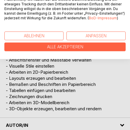
etwaiges Tracking durch den Drittanbieter keinen Einfluss. Mit deiner
- Grundlegendes zur digitalen Fabrikplanung
Einstellung willigst du in die oben beschriebenen Vorgänge ein. Du
- Benutzeroberfläche und Menüführung
kannst deine Einwilligung (z. B. im Footer unter „Privacy-Einstellungen“)
- Zeichnungen erzeugen, verwalten und bereinigen
jederzeit mit Wirkung für die Zukunft widerrufen. (
BoD-Impressum
)
- Arbeiten im 2D-Modellbereich
- Layer, Texte und Bemaßungen
- Blöcke und Referenzen importieren und verwalten
ABLEHNEN
ANPASSEN
- Geometrische Abhängigkeiten
ALLE AKZEPTIEREN
- Parametrische Bemaßungen und Parameter-Manager
- Navigieren und Ausrichten von Objekten
- Ansichtsfenster und Maßstäbe verwalten
- Visuelle Stile einstellen
- Arbeiten im 2D-Papierbereich
- Layouts erzeugen und bearbeiten
- Bemaßen und Beschriften im Papierbereich
- Tabellen einfügen und bearbeiten
- Zeichnungen drucken
- Arbeiten im 3D-Modellbereich
- 3D-Objekte erzeugen, bearbeiten und rendern
AUTOR/IN