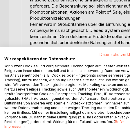
gefordert. Die Beschränkung soll sich nicht nur 
Promotionaktionen, Aktionen am Point of Sale, ei
Produktkennzeichnungen.
Ferner wird in Großbritannien über die Einführung 
Ampelsystems nachgedacht. Dieses System sieht v
kennzeichnen. Grün deklarierte Produkte sollen de
gesundheitlich unbedenkliche Nahrungsmittel han
können. Diese Art der Ernährungsinformation soll 
Ernährungsentscheidungen zu treffen. Allerdings
Datenschutzerk
Wir respektieren den Datenschutz
Lebensmittel zu den drei Farben derzeit kein Ko
Wir nutzen Cookies und vergleichbare Technologien auf unserer Website
Aus dem ersten Beispiel kann rück geschlossen we
Einige von ihnen sind essenziell und technisch notwendig. Daneben ver
Ernährungsinformationen in Form von Werbemaßnah
wir Analysemethoden (z. B. Cookies oder Fingerprints sowie serverseitig
Der Überfluss sowie die Übertragungsart dieser E
Tracking), um zu messen, wie häufig unsere Seite besucht und wie sie ge
wird. Wir verwenden Trackingtechnologien zu Marketingzwecken und se
Verhalten der Kinder und Jugendlichen negativ zu b
hierzu serverseitiges Tracking sowie auch Drittanbieter ein, wodurch ggf.
Notwendigkeit, die auf Kinder ausgerichtete Werbu
geräteübergreifend Cookies, Fingerprints, Tracking-Pixel, IP-Adressen s
verbreitete Fehlernährungsverhalten einzudämme
gehashte E-Mail-Adressen genutzt werden. Auf unserer Seite betten wir
Aus dem zweiten Beispiel kann ebenfalls abgelei
Drittinhalte von anderen Anbietern ein (Video-Plattformen). Wir haben auf
weitere Datenverarbeitung und ein etwaiges Tracking durch den Drittanbi
zwischen Ernährungsinformationen und dem Ernäh
keinen Einfluss. Mit deiner Einstellung willigst du in die oben beschriebe
Ernährungsinformationen scheinen nicht jedem Bürg
Vorgänge ein. Du kannst deine Einwilligung (z. B. im Footer unter „Privacy-
In der komplexen Ernährungsproblematik ist Großb
Einstellungen“) jederzeit mit Wirkung für die Zukunft widerrufen. (
BoD-
Impressum
)
da im europäischen Vergleich prozentual etwa ähn