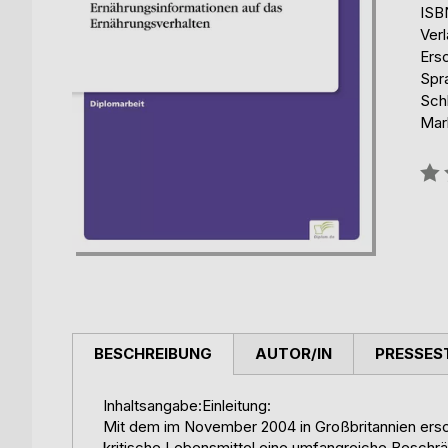
ISB
Ver
Ers
Spr
Sch
Mar
Bew
0%
BESCHREIBUNG
AUTOR/IN
PRESSES
Inhaltsangabe:Einleitung:
Mit dem im November 2004 in Großbritannien ers
kritische Lebensmittel eine umfangreiche Beschrä