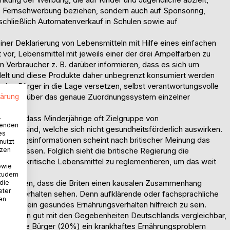
auf Fernsehwerbung beziehen, sondern auch auf Sponsoring,
nschließlich Automatenverkauf in Schulen sowie auf
einer Deklarierung von Lebensmitteln mit Hilfe eines einfachen
or, Lebensmittel mit jeweils einer der drei Ampelfarben zu
n Verbraucher z. B. darüber informieren, dass es sich um
delt und diese Produkte daher unbegrenzt konsumiert werden
jeden Bürger in die Lage versetzen, selbst verantwortungsvolle
 herrscht über das genaue Zuordnungssystem einzelner
lärung
nsens.
.
rden, dass Minderjährige oft Zielgruppe von
wenden
men sind, welche sich nicht gesundheitsförderlich auswirken.
es
rnährungsinformationen scheint nach britischer Meinung das
nutzt
tzen
eeinflussen. Folglich sieht die britische Regierung die
ng für kritische Lebensmittel zu reglementieren, um das weit
owie
n.
 zudem
tet werden, dass die Briten einen kausalen Zusammenhang
 die
eter
rungsverhalten sehen. Denn aufklärende oder fachsprachliche
nen
er für ein gesundes Ernährungsverhalten hilfreich zu sein.
ritannien gut mit den Gegebenheiten Deutschlands vergleichbar,
lich viele Bürger (20%) ein krankhaftes Ernährungsproblem