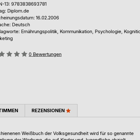
N-13: 9783838693781
lag: Diplom.de
cheinungsdatum: 16.02.2006
ache: Deutsch
lagworte: Ernährungspolitik, Kommunikation, Psychologie, Kogniti
keting
ertung::
0
Bewertungen
TIMMEN
REZENSIONEN
chienenen Weißbuch der Volksgesundheit wird für so genannte
nkung der Werbung, die auf Kinder und Jugendliche abzielt,