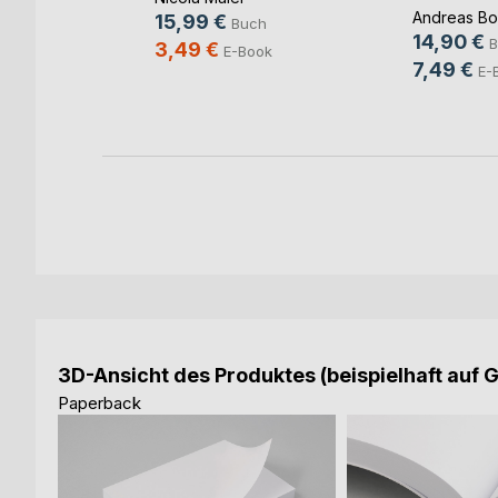
Andreas Bo
15,99 €
ch
Buch
14,90 €
B
3,49 €
ook
E-Book
7,49 €
E-
3D-Ansicht des Produktes (beispielhaft auf 
Paperback