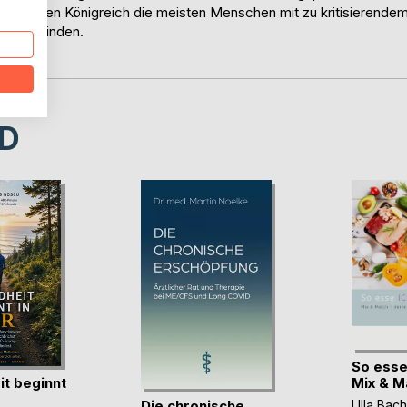
Vereinigten Königreich die meisten Menschen mit zu kritisierende
feld zu finden.
D
So esse
t beginnt
Mix & Mat
Die chronische
Ulla Bach