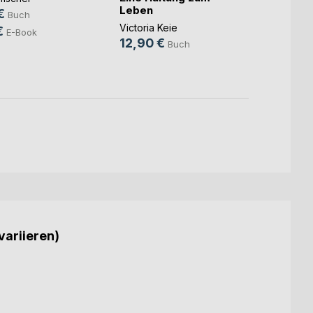
Leben
ist al
€
Buch
Victoria Keie
Rosa 
€
E-Book
12,90 €
24,9
Buch
18,9
variieren)