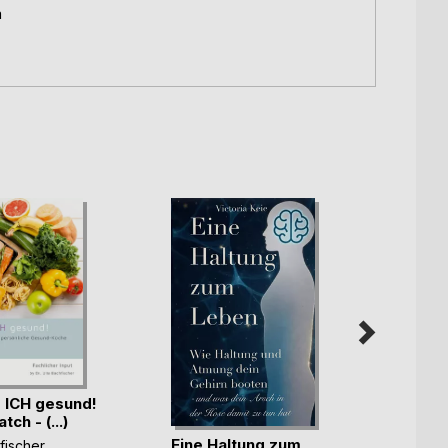
m
 ICH gesund!
ch - (...)
Eine Haltung zum
Wenn a
fischer