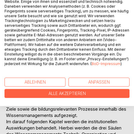
Website. Einige von ihnen sind essenziell und technisch notwendig.
vielschichtigen Auswirkungen herausgestellt.
Daneben verwenden wir Analysemethoden (z. B. Cookies oder
Im Kernpunkt wird untersucht, welche Auswirkungen die
Fingerprints sowie serverseitiges Tracking), um zu messen, wie häufig
betriebliche Bildungsarbeit betreffen, die durch ein
unsere Seite besucht und wie sie genutzt wird. Wir verwenden
angewendetes Wissensmanagement hervorgerufen
Trackingtechnologien zu Marketingzwecken und setzen hierzu
serverseitiges Tracking sowie auch Drittanbieter ein, wodurch ggf.
werden. Dabei soll analysiert werden, in welcher Weise die
geräteübergreifend Cookies, Fingerprints, Tracking-Pixel, IP-Adressen
Bildungsarbeit agieren bzw. reagieren kann. Es wird die
sowie gehashte E-Mail-Adressen genutzt werden. Auf unserer Seite
Gestaltung der situativen Bildungsarrangements ebenso
betten wir zudem Drittinhalte von anderen Anbietern ein (Video-
Plattformen). Wir haben auf die weitere Datenverarbeitung und ein
betrachtet, wie die grundlegenden Einstellungen auf der
etwaiges Tracking durch den Drittanbieter keinen Einfluss. Mit deiner
Ebene des Bildungsmanagements. Es soll herausgestellt
Einstellung willigst du in die oben beschriebenen Vorgänge ein. Du
werden, in welcher Weise sich die Rollen der beteiligten
kannst deine Einwilligung (z. B. im Footer unter „Privacy-Einstellungen“)
jederzeit mit Wirkung für die Zukunft widerrufen. (
BoD-Impressum
)
Personen, also die der Lehrenden und Lernenden, vor dem
Hintergrund des Wissensmanagements entwickeln und
verändern.
ABLEHNEN
ANPASSEN
Ausgehend vom oben genannten
Untersuchungsschwerpunkt werden zunächst die
ALLE AKZEPTIEREN
Grundlagen des Wissensmanagements dargestellt. Es
werden neben den fundamentalen Begriffsklärungen, die
Ziele sowie die bildungsrelevanten Prozesse innerhalb des
Wissensmanagements aufgezeigt.
Im darauf folgenden Kapitel werden die institutionellen
Auswirkungen behandelt. Hierbei werden die drei Säulen