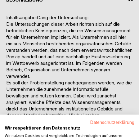
Inhaltsangabe:Gang der Untersuchung:
Die Untersuchungen dieser Arbeit richten sich auf die
betrieblichen Konsequenzen, die ein Wissensmanagement
für ein Unternehmen impliziert. Als Unternehmen soll hier
ein aus Menschen bestehendes organisatorisches Gebilde
verstanden werden, das nach dem erwerbswirtschaftlichen
Prinzip handelt und auf eine nachhaltige Existenzsicherung
im Wettbewerb ausgerichtet ist. Im Folgenden werden
Betrieb, Organisation und Unternehmen synonym
verwendet.
Es soll der Problemstellung nachgegangen werden, wie die
Unternehmen die zunehmende Informationsfülle
bewältigen und nutzen können. Dabei wird zunächst
analysiert, welche Effekte des Wissensmanagements
direkt das Unternehmen als institutionelles Gebilde und
dessen Mitglieder betreffen. Hierbei stehen
technologische, organisationale und kulturelle Aspekte im
Datenschutzerklärung
Vordergrund. Im Anschluss daran werden die
Wir respektieren den Datenschutz
Konsequenzen für die Mitarbeiter im Hinblick auf diese
Wir nutzen Cookies und vergleichbare Technologien auf unserer