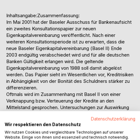
Inhaltsangabe:Zusammenfassung:
Im Mai 2001 hat der Baseler Ausschuss für Bankenaufsicht
ein zweites Konsultationspapier zur neuen
Eigenkapitalvereinbarung veröffentlicht. Nach einer
weiteren Konsultationsperiode ist zu erwarten, dass die
neue Baseler Eigenkapitalvereinbarung (Basel II) Ende
2003 endgültig verabschiedet wird und für alle deutschen
Banken Gültigkeit erlangen wird. Die geltende
Eigenkapitalvereinbarung von 1988 soll damit abgelöst
werden. Das Papier sieht im Wesentlichen vor, Kreditrisiken
in Abhängigkeit von der Bonität des Schuldners stärker zu
differenzieren.
Oftmals wird im Zusammenhang mit Basel II von einer
Verknappung bzw. Verteuerung der Kredite an den
Mittelstand gesprochen. Untersuchungen zur Auswirkung
von Basel II auf die Finanzierung des Mittelstandes sind
Datenschutzerklärung
bereits mehrfach erstellt worden. Nicht  oder nur selten 
Wir respektieren den Datenschutz
untersucht werden hingegen die Auswirkungen von Basel II
Wir nutzen Cookies und vergleichbare Technologien auf unserer
auf die Immobilienfinanzierung. Gerade in diesem
Website. Einige von ihnen sind essenziell und technisch notwendig.