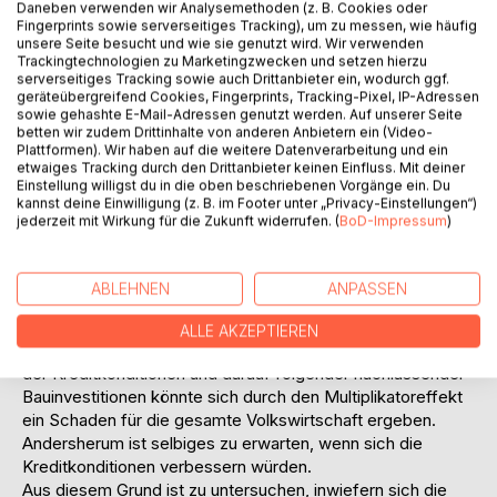
Geschäftssegment wird die Dimension, die Basel II haben
Daneben verwenden wir Analysemethoden (z. B. Cookies oder
könnte deutlich. So waren etwa 48 Prozent des gesamten
Fingerprints sowie serverseitiges Tracking), um zu messen, wie häufig
unsere Seite besucht und wie sie genutzt wird. Wir verwenden
Kreditvolumens an inländische Unternehmen und
Trackingtechnologien zu Marketingzwecken und setzen hierzu
Privatpersonen für den Wohnungsbau (Hypothekar- und
serverseitiges Tracking sowie auch Drittanbieter ein, wodurch ggf.
sonstige Kredite) bestimmt, wobei das
geräteübergreifend Cookies, Fingerprints, Tracking-Pixel, IP-Adressen
sowie gehashte E-Mail-Adressen genutzt werden. Auf unserer Seite
Gesamtkreditvolumen im Dezember 2002 bei ca. 2.241
betten wir zudem Drittinhalte von anderen Anbietern ein (Video-
Mrd. Euro lag. Allein diese Zahlen belegen schon die
Plattformen). Wir haben auf die weitere Datenverarbeitung und ein
wirtschaftliche Bedeutung der Immobilienfinanzierung in
etwaiges Tracking durch den Drittanbieter keinen Einfluss. Mit deiner
Deutschland. In Bezug auf die Aufgabenstellung dieser
Einstellung willigst du in die oben beschriebenen Vorgänge ein. Du
kannst deine Einwilligung (z. B. im Footer unter „Privacy-Einstellungen“)
Diplomarbeit ist außerdem interessant, dass die Kredite an
jederzeit mit Wirkung für die Zukunft widerrufen. (
BoD-Impressum
)
wirtschaftlich unselbständige und sonstige Privatpersonen
den größten Anteil in Höhe von knapp 68 Prozent am
Kreditvolumen für den Wohnungsbau (ca. 1.069 Mrd. Euro)
ABLEHNEN
ANPASSEN
hatten. Dieser hohe Stellenwert der privaten
Immobilienfinanzierung macht die Thematik dieser Arbeit
ALLE AKZEPTIEREN
so bedeutend, denn bei angenommener Verschlechterung
der Kreditkonditionen und darauf folgender nachlassender
Bauinvestitionen könnte sich durch den Multiplikatoreffekt
ein Schaden für die gesamte Volkswirtschaft ergeben.
Andersherum ist selbiges zu erwarten, wenn sich die
Kreditkonditionen verbessern würden.
Aus diesem Grund ist zu untersuchen, inwiefern sich die