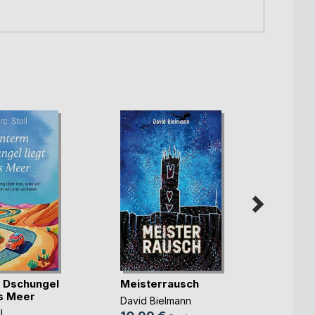
 Dschungel
Meisterrausch
Mama
as Meer
Funke
David Bielmann
l
Susann