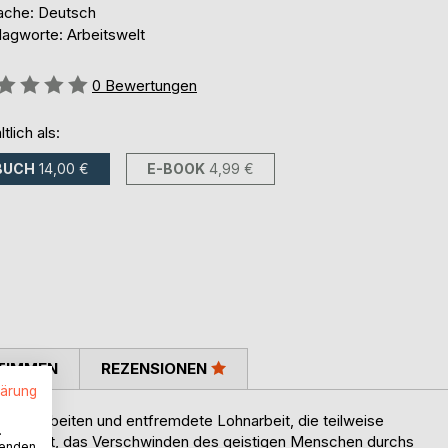
ache: Deutsch
lagworte: Arbeitswelt
ertung::
0
Bewertungen
ltlich als:
BUCH
14,00 €
E-BOOK
4,99 €
TIMMEN
REZENSIONEN
lärung
res Arbeiten und entfremdete Lohnarbeit, die teilweise
.
Berufswelt, das Verschwinden des geistigen Menschen durchs
wenden