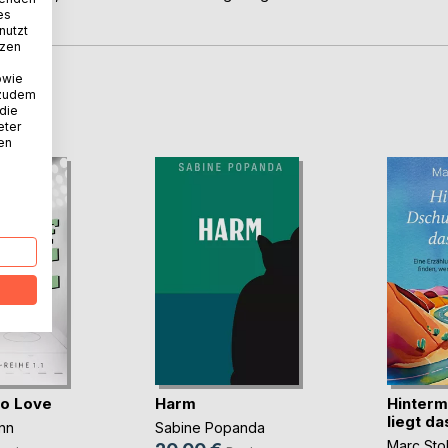
es
nutzt
tzen
owie
 zudem
D
 die
eter
nen
to Love
Harm
Hinterm
liegt d
nn
Sabine Popanda
Marc Stol