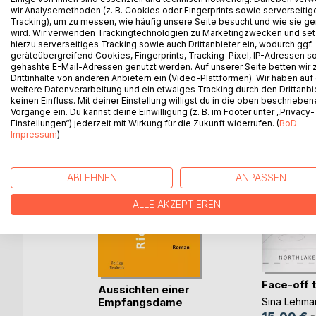
Funktionierenmüssen.“ (Julia Mantel)
wir Analysemethoden (z. B. Cookies oder Fingerprints sowie serverseitig
Tracking), um zu messen, wie häufig unsere Seite besucht und wie sie ge
wird. Wir verwenden Trackingtechnologien zu Marketingzwecken und se
hierzu serverseitiges Tracking sowie auch Drittanbieter ein, wodurch ggf.
geräteübergreifend Cookies, Fingerprints, Tracking-Pixel, IP-Adressen s
gehashte E-Mail-Adressen genutzt werden. Auf unserer Seite betten wir
WEITERE TITEL BEI
Bo
Drittinhalte von anderen Anbietern ein (Video-Plattformen). Wir haben auf
weitere Datenverarbeitung und ein etwaiges Tracking durch den Drittanbi
keinen Einfluss. Mit deiner Einstellung willigst du in die oben beschriebe
Vorgänge ein. Du kannst deine Einwilligung (z. B. im Footer unter „Privacy-
Einstellungen“) jederzeit mit Wirkung für die Zukunft widerrufen. (
BoD-
Impressum
)
ABLEHNEN
ANPASSEN
ALLE AKZEPTIEREN
Face-off 
kon
Aussichten einer
Sina Lehma
Empfangsdame