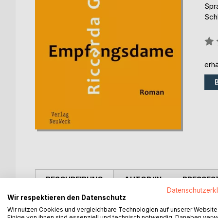
Spr
Sch
Bew
0%
erhä
BESCHREIBUNG
AUTOR/IN
PRESSES
Datenschutzerk
Wir respektieren den Datenschutz
Riccarda Gleichaufs Prosa atmet Gegenwart: Prekä
Wir nutzen Cookies und vergleichbare Technologien auf unserer Website
Unsichtbarkeit von (Bildungs-)Biografien in der 
Einige von ihnen sind essenziell und technisch notwendig. Daneben ver