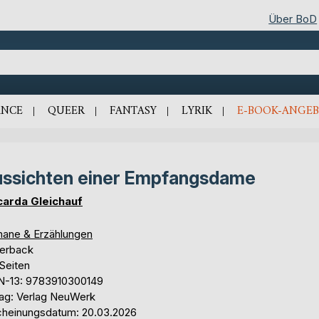
Über BoD
NCE
QUEER
FANTASY
LYRIK
E-BOOK-ANGEB
ssichten einer Empfangsdame
carda Gleichauf
ane & Erzählungen
erback
Seiten
N-13: 9783910300149
lag: Verlag NeuWerk
cheinungsdatum: 20.03.2026