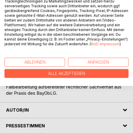
Trackingtechnologien zu Marketingzwecken und setzen hierzu
serverseitiges Tracking sowie auch Drittanbieter ein, wodurch ggf.
geräteübergreifend Cookies, Fingerprints, Tracking-Pixel, IP-Adressen
sowie gehashte E-Mail-Adressen genutzt werden. Auf unserer Seite
betten wir zudem Drittinhalte von anderen Anbietern ein (Video-
Plattformen). Wir haben auf die weitere Datenverarbeitung und ein
etwaiges Tracking durch den Drittanbieter keinen Einfluss. Mit deiner
Einstellung willigst du in die oben beschriebenen Vorgänge ein. Du
kannst deine Einwilligung (z. B. im Footer unter „Privacy-Einstellungen“)
jederzeit mit Wirkung für die Zukunft widerrufen. (
BoD-Impressum
)
BESCHREIBUNG
Dieses Buch behandelt das Problem der Rangfolge der
ABLEHNEN
ANPASSEN
Auslegungsmethoden im Strafrecht. Dabei wird der
ALLE AKZEPTIEREN
besondere Stellenwert der subjektiv-historischen Methode
herausgearbeitet. Als Einkleidung dient ein als
Fallbearbeitung aufbereiteter rechtlicher Sachverhalt aus
der Praxis des BayObLG.
AUTOR/IN
PRESSESTIMMEN