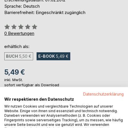
Sprache: Deutsch
Barrierefreiheit: Eingeschränkt zugänglich
Bewertung::
0%
0
Bewertungen
erhältlich als:
BUCH
5,50 €
E-BOOK
5,49 €
5,49 €
inkl. MwSt.
sofort verfügbar als Download
Datenschutzerklärung
Wir respektieren den Datenschutz
IN DEN WARENKORB
Wir nutzen Cookies und vergleichbare Technologien auf unserer
Website. Einige von ihnen sind essenziell und technisch notwendig.
Daneben verwenden wir Analysemethoden (z. B. Cookies oder
Fingerprints sowie serverseitiges Tracking), um zu messen, wie häufig
Auf die Merkliste
unsere Seite besucht und wie sie genutzt wird. Wir verwenden
Titel bewerten