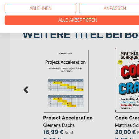
interkulturelle Trainings als auch die […]
ABLEHNEN
ANPASSEN
ALLE AKZEPTIEREN
WEITERE TITEL BEI
Bo
rbereitung
Project Acceleration
Code Cra
(...)
Clemens Dachs
Matthias Sc
ut
16,99 €
20,00 €
Buch
ch