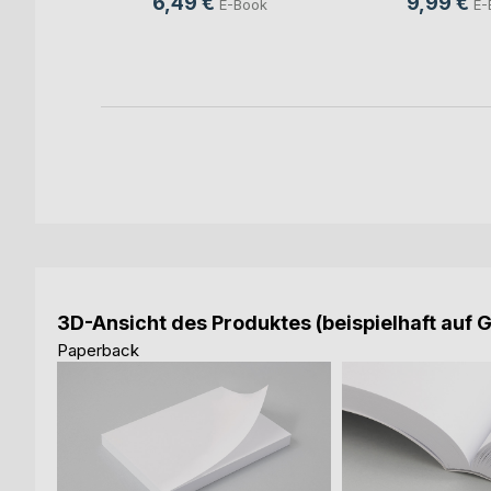
6,49 €
9,99 €
E-Book
E-
ook
3D-Ansicht des Produktes (beispielhaft auf 
Paperback