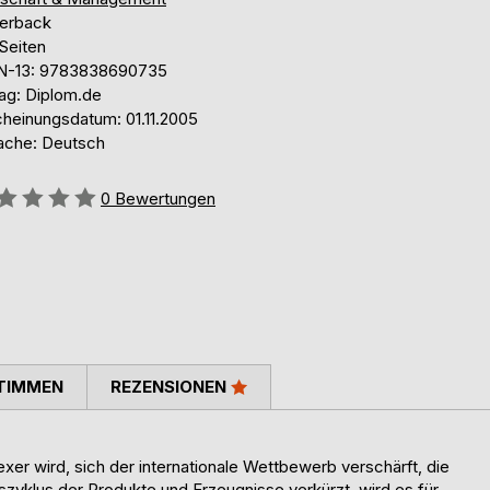
erback
Seiten
N-13: 9783838690735
lag: Diplom.de
cheinungsdatum: 01.11.2005
ache: Deutsch
ertung::
0
Bewertungen
TIMMEN
REZENSIONEN
er wird, sich der internationale Wettbewerb verschärft, die
yklus der Produkte und Erzeugnisse verkürzt, wird es für