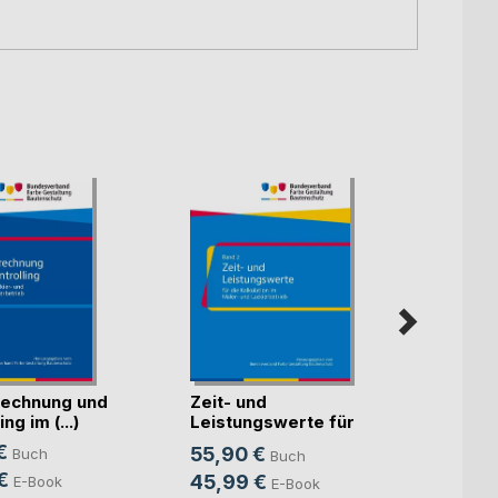
echnung und
Zeit- und
Künst
ng im (...)
Leistungswerte für
Intell
die K(...)
€
55,90 €
Buch
Buch
Mitte
Sven S
€
45,99 €
E-Book
E-Book
24,9