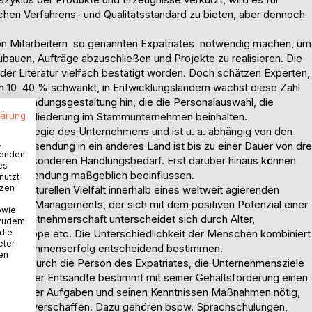
chen Verfahrens- und Qualitätsstandard zu bieten, aber dennoch
.
n Mitarbeitern  so genannten Expatriates  notwendig machen, um
auen, Aufträge abzuschließen und Projekte zu realisieren. Die
er Literatur vielfach bestätigt worden. Doch schätzen Experten,
 10  40 % schwankt, in Entwicklungsländern wächst diese Zahl
r Entsendungsgestaltung hin, die die Personalauswahl, die
lärung
iedereingliederung im Stammunternehmen beinhalten.
der Strategie des Unternehmens und ist u. a. abhängig von den
.
ie Entsendung in ein anderes Land ist bis zu einer Dauer von dre
wenden
einen besonderen Handlungsbedarf. Erst darüber hinaus können
es
 der Entsendung maßgeblich beeinflussen.
nutzt
tzen
der kulturellen Vielfalt innerhalb eines weltweit agierenden
ersity Managements, der sich mit dem positiven Potenzial einer
owie
iese Arbeitnehmerschaft unterscheidet sich durch Alter,
 zudem
 die
ldungsgruppe etc. Die Unterschiedlichkeit der Menschen kombiniert
eter
n Unternehmenserfolg entscheidend bestimmen.
nen
angig durch die Person des Expatriates, die Unternehmensziele
mmt. Der Entsandte bestimmt mit seiner Gehaltsforderung einen
end seiner Aufgaben und seinen Kenntnissen Maßnahmen nötig,
atz zu verschaffen. Dazu gehören bspw. Sprachschulungen,