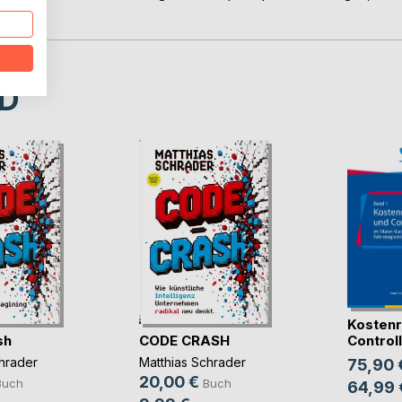
D
Kostenr
sh
CODE CRASH
Controlli
hrader
Matthias Schrader
75,90 
20,00 €
Buch
Buch
64,99 