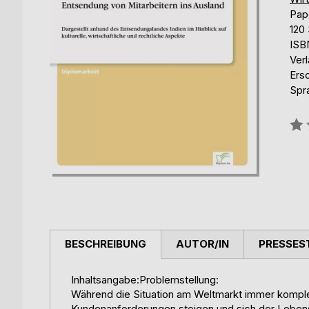
Pap
120 
ISB
Ver
Ers
Spr
Bew
0%
BESCHREIBUNG
AUTOR/IN
PRESSES
Inhaltsangabe:Problemstellung:
Während die Situation am Weltmarkt immer komplex
Kundenanforderungen steigen und sich der Lebensz