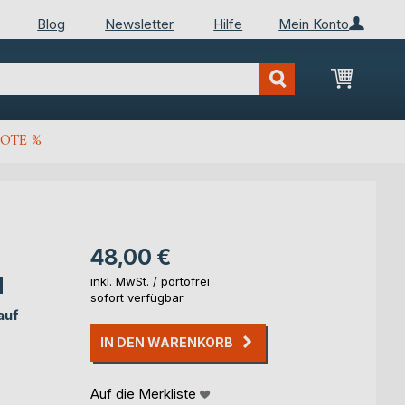
Blog
Newsletter
Hilfe
Mein Konto
Mein Wa
OTE %
48,00 €
d
inkl. MwSt. /
portofrei
sofort verfügbar
auf
IN DEN WARENKORB
Auf die Merkliste