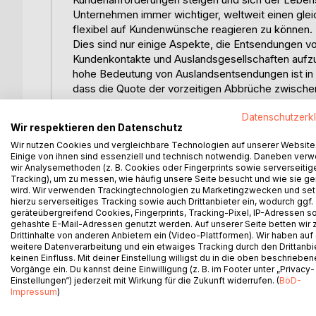
Unternehmen immer wichtiger, weltweit einen glei
flexibel auf Kundenwünsche reagieren zu können
Dies sind nur einige Aspekte, die Entsendungen vo
Kundenkontakte und Auslandsgesellschaften aufzub
hohe Bedeutung von Auslandsentsendungen ist in d
dass die Quote der vorzeitigen Abbrüche zwischen
auf bis zu 70 % an. Dies deutet auf Mängel bei de
Datenschutzerk
Vorbereitung und Betreuung vor Ort sowie die W
Wir respektieren den Datenschutz
Die Gestaltung der Entsendung orientiert sich an 
Wir nutzen Cookies und vergleichbare Technologien auf unserer Website
Unternehmenszielen und der Marktpositionierung. D
Einige von ihnen sind essenziell und technisch notwendig. Daneben ver
Monaten i. d. R. unproblematisch und erfordert k
wir Analysemethoden (z. B. Cookies oder Fingerprints sowie serverseitig
tiefgreifende Probleme auftreten, die den Erfolg
Tracking), um zu messen, wie häufig unsere Seite besucht und wie sie ge
wird. Wir verwenden Trackingtechnologien zu Marketingzwecken und se
Eines der Hauptproblemfelder beschäftigt sich mit 
hierzu serverseitiges Tracking sowie auch Drittanbieter ein, wodurch ggf.
Unternehmens. Darum entstand der Begriff des Div
geräteübergreifend Cookies, Fingerprints, Tracking-Pixel, IP-Adressen s
multikulturellen Belegschaft auseinandersetzt. D
gehashte E-Mail-Adressen genutzt werden. Auf unserer Seite betten wir
Drittinhalte von anderen Anbietern ein (Video-Plattformen). Wir haben auf
Geschlecht, Nationalität, Religion, Hautfarbe, Bi
weitere Datenverarbeitung und ein etwaiges Tracking durch den Drittanbi
mit ihren verschiedenen Potenzialen, können de
keinen Einfluss. Mit deiner Einstellung willigst du in die oben beschriebe
Die Kosten einer Auslandsentsendung werden vorr
Vorgänge ein. Du kannst deine Einwilligung (z. B. im Footer unter „Privacy-
und die Umweltbedingungen des Gastlandes besti
Einstellungen“) jederzeit mit Wirkung für die Zukunft widerrufen. (
BoD-
Impressum
)
Großteil der Kosten. Weiterhin werden entsprech
um ihm das notwendige Know-how für seinen Eins