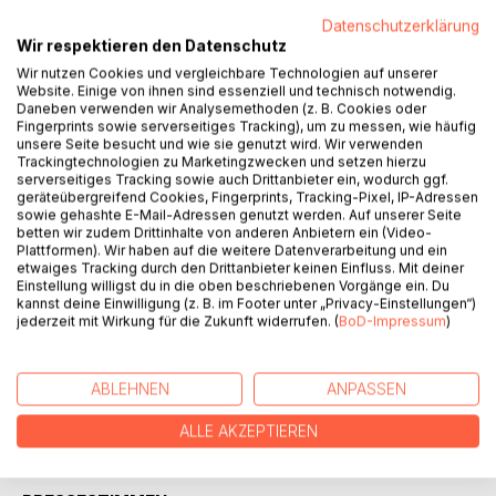
Titel bewerten
Datenschutzerklärung
Wir respektieren den Datenschutz
Wir nutzen Cookies und vergleichbare Technologien auf unserer
Website. Einige von ihnen sind essenziell und technisch notwendig.
Daneben verwenden wir Analysemethoden (z. B. Cookies oder
Fingerprints sowie serverseitiges Tracking), um zu messen, wie häufig
unsere Seite besucht und wie sie genutzt wird. Wir verwenden
Trackingtechnologien zu Marketingzwecken und setzen hierzu
BESCHREIBUNG
serverseitiges Tracking sowie auch Drittanbieter ein, wodurch ggf.
geräteübergreifend Cookies, Fingerprints, Tracking-Pixel, IP-Adressen
sowie gehashte E-Mail-Adressen genutzt werden. Auf unserer Seite
betten wir zudem Drittinhalte von anderen Anbietern ein (Video-
Die lesbische Alice ist nicht begeistert über den Brandbrief
Plattformen). Wir haben auf die weitere Datenverarbeitung und ein
ihrer betonkatholischen Cousine Luise: Die hat Arbeit und
etwaiges Tracking durch den Drittanbieter keinen Einfluss. Mit deiner
Bleibe als Pfarrershaushälterin verloren und bittet um
Einstellung willigst du in die oben beschriebenen Vorgänge ein. Du
kannst deine Einwilligung (z. B. im Footer unter „Privacy-Einstellungen“)
vorübergehenden Unterschlupf. Als einzige Verwandte fühlt
jederzeit mit Wirkung für die Zukunft widerrufen. (
BoD-Impressum
)
sich Alice moralisch verpflichtet, ihre Cousine trotz über 20
Jahren Sendepause aufzunehmen. Die moralinsaure Luise
kommt - und zwar mit einigen Geheimnissen im Gepäck...
ABLEHNEN
ANPASSEN
ALLE AKZEPTIEREN
AUTOR/IN