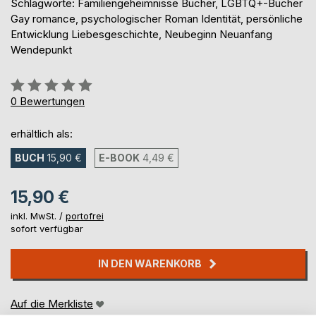
Schlagworte: Familiengeheimnisse Bücher, LGBTQ+-Bücher
Gay romance, psychologischer Roman Identität, persönliche
Entwicklung Liebesgeschichte, Neubeginn Neuanfang
Wendepunkt
Bewertung::
0%
0
Bewertungen
erhältlich als:
BUCH
15,90 €
E-BOOK
4,49 €
15,90 €
inkl. MwSt. /
portofrei
sofort verfügbar
IN DEN WARENKORB
Auf die Merkliste