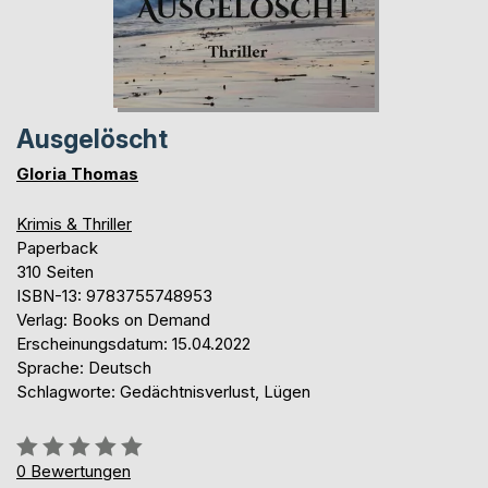
Ausgelöscht
Gloria Thomas
Krimis & Thriller
Paperback
310 Seiten
ISBN-13: 9783755748953
Verlag: Books on Demand
Erscheinungsdatum: 15.04.2022
Sprache: Deutsch
Schlagworte: Gedächtnisverlust, Lügen
Bewertung::
0%
0
Bewertungen