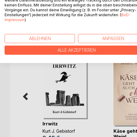
weitere Datenverarbeitung und ein etwaiges Tracking durch den Drittanbi
keinen Einfluss. Mit deiner Einstellung willigst du in die oben beschriebe
Viele verbergen ihre Gefühle oder täuschen gar et
Vorgänge ein. Du kannst deine Einwilligung (z. B. im Footer unter „Privacy-
Dieses Buch versucht aufzuzeigen, was alles so i
Einstellungen“) jederzeit mit Wirkung für die Zukunft widerrufen. (
BoD-
Impressum
)
WEITERE TITEL BEI
Bo
ABLEHNEN
ANPASSEN
ALLE AKZEPTIEREN
Irrwitz
mpakt /
 A(...)
Käse geht
Kurt J. Gebistorf
Wein!
er