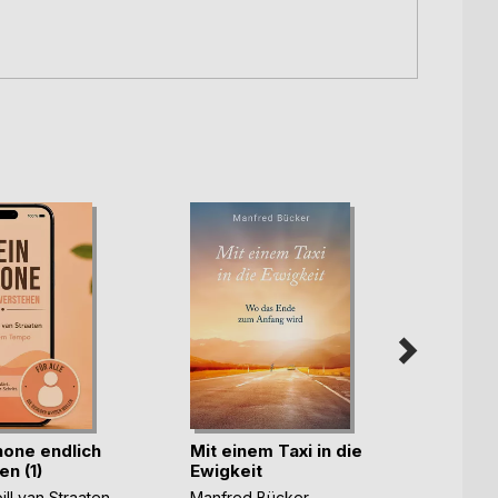
hone endlich
Mit einem Taxi in die
Wie w
n (1)
Ewigkeit
indig
ill van Straaten
Manfred Bücker
Lucas 