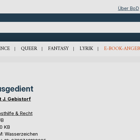
Über BoD
NCE
QUEER
FANTASY
LYRIK
E-BOOK-ANGEB
sgedient
t J. Gebistorf
sthilfe & Recht
UB
,0 KB
: Wasserzeichen