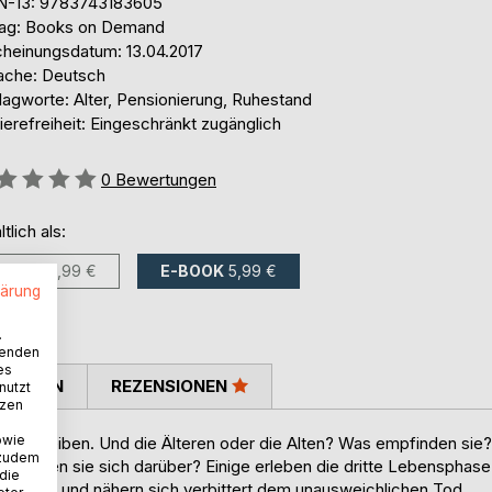
N-13: 9783743183605
lag: Books on Demand
cheinungsdatum: 13.04.2017
ache: Deutsch
lagworte: Alter, Pensionierung, Ruhestand
ierefreiheit: Eingeschränkt zugänglich
ertung::
0
Bewertungen
ltlich als:
BUCH
15,99 €
E-BOOK
5,99 €
lärung
.
wenden
es
TIMMEN
REZENSIONEN
nutzt
tzen
owie
ung bleiben. Und die Älteren oder die Alten? Was empfinden sie?
 zudem
er freuen sie sich darüber? Einige erleben die dritte Lebensphase
 die
hicksal und nähern sich verbittert dem unausweichlichen Tod.