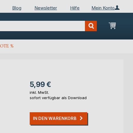
Blog
Newsletter
Hilfe
Mein Konto
Mein Wa
OTE %
5,99 €
inkl. MwSt.
sofort verfügbar als Download
IN DEN WARENKORB