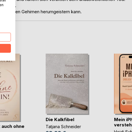
eter
nen
was vor.
n alternden Gehirnen herumgeistern kann.
D
Die Kalkfibel
Mein iP
verstehe
 auch ohne
Tatjana Schneider
Heidi Syb