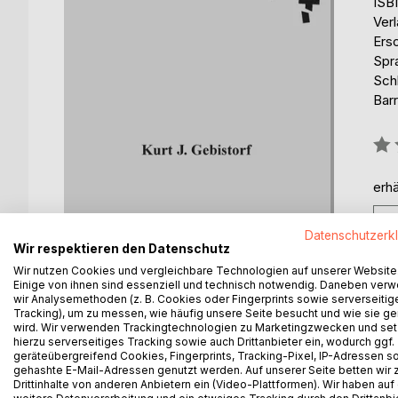
ISB
Ver
Ers
Spr
Sch
Barr
Bew
0%
erhä
Datenschutzerk
Wir respektieren den Datenschutz
Wir nutzen Cookies und vergleichbare Technologien auf unserer Website
Einige von ihnen sind essenziell und technisch notwendig. Daneben ver
wir Analysemethoden (z. B. Cookies oder Fingerprints sowie serverseitig
BESCHREIBUNG
AUTOR/IN
PRESSES
Tracking), um zu messen, wie häufig unsere Seite besucht und wie sie ge
wird. Wir verwenden Trackingtechnologien zu Marketingzwecken und se
hierzu serverseitiges Tracking sowie auch Drittanbieter ein, wodurch ggf.
geräteübergreifend Cookies, Fingerprints, Tracking-Pixel, IP-Adressen s
Kinder wollen älter werden; Erwachsene möchten j
gehashte E-Mail-Adressen genutzt werden. Auf unserer Seite betten wir
Wie verhalten sie sich? Bedrückt sie das Altern od
Drittinhalte von anderen Anbietern ein (Video-Plattformen). Wir haben auf
gelassen und zufrieden, andere hadern mit dem Sc