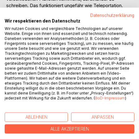
schreiben. Das funktioniert ungefähr wie Teleportation.
Spukhafte Fernwirkung. Es gibt erzählende, es gibt
Datenschutzerklärung
metaphorische Partien. Eine gewisse Jasna imaginiert sich
Wir respektieren den Datenschutz
einen Korrespondenzpartner, den sie Dichterdings nennt.
Wir nutzen Cookies und vergleichbare Technologien auf unserer
Den gibt es aber möglicherweise wirklich. Der Dichterdings
Website. Einige von ihnen sind essenziell und technisch notwendig.
nennt Jasna in „seinen“ Beiträgen Limette. Sie ihn
Daneben verwenden wir Analysemethoden (z. B. Cookies oder
Fingerprints sowie serverseitiges Tracking), um zu messen, wie häufig
Stechapfel. Der Gemeine Stechapfel (Datura stramonium)
unsere Seite besucht und wie sie genutzt wird. Wir verwenden
gehört zur Familie der Nachtschattengewächse. Die
Trackingtechnologien zu Marketingzwecken und setzen hierzu
Limette besticht durch ihren süßsauren Geschmack. Und
serverseitiges Tracking sowie auch Drittanbieter ein, wodurch ggf.
geräteübergreifend Cookies, Fingerprints, Tracking-Pixel, IP-Adressen
süßsauer sind auch ihre Reflexionen über das Verhältnis
sowie gehashte E-Mail-Adressen genutzt werden. Auf unserer Seite
der Geschlechter. Der hochgiftige, formschöne Stechapfel
betten wir zudem Drittinhalte von anderen Anbietern ein (Video-
lässt an die Beschreibung des Liebesakts in David Lynchs
Plattformen). Wir haben auf die weitere Datenverarbeitung und ein
„Blue Velvet“ denken. Eine Vereinigung streben auch die
etwaiges Tracking durch den Drittanbieter keinen Einfluss. Mit deiner
Einstellung willigst du in die oben beschriebenen Vorgänge ein. Du
fiktiven Figuren an. Die bleibt gleichwohl im Fiktiven, denn
kannst deine Einwilligung (z. B. im Footer unter „Privacy-Einstellungen“)
gemeinsam schwelgen sie in erotischen Erinnerungen an
jederzeit mit Wirkung für die Zukunft widerrufen. (
BoD-Impressum
)
eine geliebte Undine, der beide nachtrauern.Ihr
gemeinsamer Segeltörn im Niemandsmeer ist ein
Abenteuer mit unsicherem Ausgang.Werden sie kentern
ABLEHNEN
ANPASSEN
oder sich retten?
ALLE AKZEPTIEREN