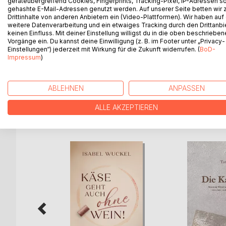
geräteübergreifend Cookies, Fingerprints, Tracking-Pixel, IP-Adressen s
Sprech-Stil wird unbewusst erworben und intuitiv 
gehashte E-Mail-Adressen genutzt werden. Auf unserer Seite betten wir
man Stärken oder Schwächen beurteilen? Wie kann
Drittinhalte von anderen Anbietern ein (Video-Plattformen). Wir haben auf
weitere Datenverarbeitung und ein etwaiges Tracking durch den Drittanbi
instruieren und unterrichten?
keinen Einfluss. Mit deiner Einstellung willigst du in die oben beschriebe
Das ausführliche Übungs-Programm ist aufgebaut n
Vorgänge ein. Du kannst deine Einwilligung (z. B. im Footer unter „Privacy-
emotionaler Ausdruck - gesamt-körperlicher Ausd
Einstellungen“) jederzeit mit Wirkung für die Zukunft widerrufen. (
BoD-
Impressum
)
Der angebotene Weg zum ausdrucksvollen Spreche
Imagination und Selbst-Ausdruck und führt zu Soz
ABLEHNEN
ANPASSEN
ALLE AKZEPTIEREN
WEITERE TITEL BEI
Bo