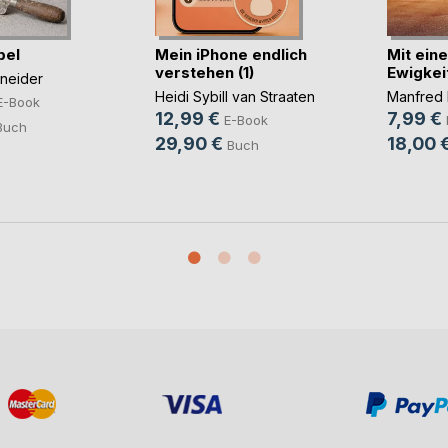
bel
Mein iPhone endlich
Mit eine
verstehen (1)
Ewigkei
hneider
Heidi Sybill van Straaten
Manfred 
E-Book
12,99 €
7,99 €
E-Book
Buch
29,90 €
18,00 
Buch