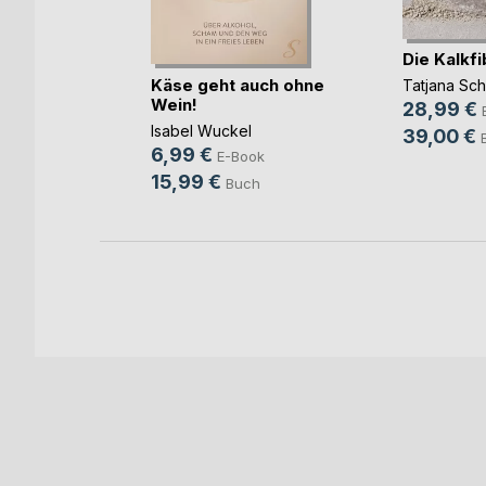
Die Kalkfi
Federn
Käse geht auch ohne
Tatjana Sc
Wein!
28,99 €
Isabel Wuckel
ook
39,00 €
6,99 €
E-Book
ch
15,99 €
Buch