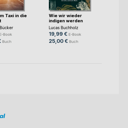
m Taxi in die
Wie wir wieder
Die v
t
indigen werden
Dynam
Subt
Bücker
Lucas Buchholz
Detlef
19,99 €
14,9
E-Book
E-Book
€
25,00 €
24,9
Buch
Buch