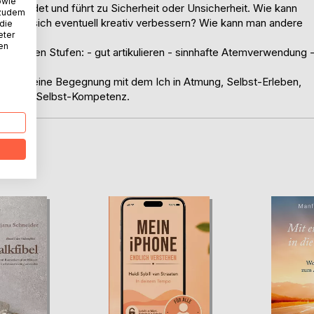
owie
verwendet und führt zu Sicherheit oder Unsicherheit. Wie kann
 zudem
 man sich eventuell kreativ verbessern? Wie kann man andere
 die
eter
nen
ach den Stufen: - gut artikulieren - sinnhafte Atemverwendung 
ruck.
n ist eine Begegnung mit dem Ich in Atmung, Selbst-Erleben,
ial- und Selbst-Kompetenz.
D