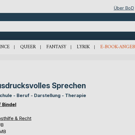
Über BoD
NCE
QUEER
FANTASY
LYRIK
E-BOOK-ANGEB
sdrucksvolles Sprechen
Schule - Beruf - Darstellung - Therapie
f Bindel
sthilfe & Recht
UB
 MB