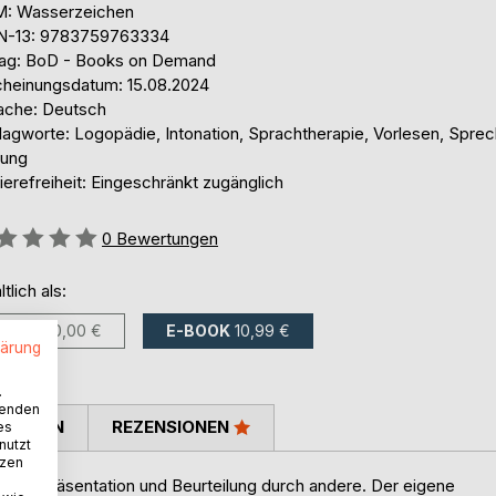
: Wasserzeichen
N-13: 9783759763334
lag: BoD - Books on Demand
cheinungsdatum: 15.08.2024
ache: Deutsch
lagworte: Logopädie, Intonation, Sprachtherapie, Vorlesen, Sprec
ung
ierefreiheit: Eingeschränkt zugänglich
ertung::
0
Bewertungen
ltlich als:
BUCH
20,00 €
E-BOOK
10,99 €
lärung
.
wenden
TIMMEN
REZENSIONEN
es
nutzt
tzen
elbst-Präsentation und Beurteilung durch andere. Der eigene