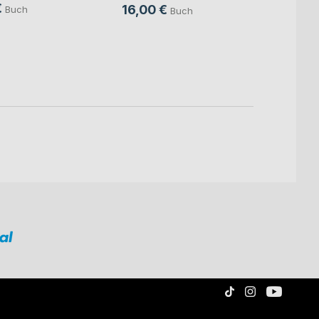
€
16,0
16,00 €
Buch
Buch