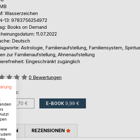
 MB
: Wasserzeichen
N-13: 9783756254972
lag: Books on Demand
cheinungsdatum: 11.07.2022
ache: Deutsch
agworte: Astrologie, Familienaufstellung, Familiensystem, Spiritue
en zur Familienaufstellung, Ahnenaufstellung
ierefreiheit: Eingeschränkt zugänglich
ertung::
0
Bewertungen
lärung
ltlich als:
.
BUCH
19,70 €
E-BOOK
9,99 €
wenden
es
nutzt
tzen
owie
TIMMEN
REZENSIONEN
 zudem
 die