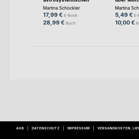
A(...)
Ket(...)
mann
,
Iris
Martina Schöckler
Martina Sch
17,99 €
5,49 €
E-Book
E-
ook
28,99 €
10,00 €
Buch
B
h
AGB
DATENSCHUTZ
IMPRESSUM
VERSANDKOSTEN, LIE