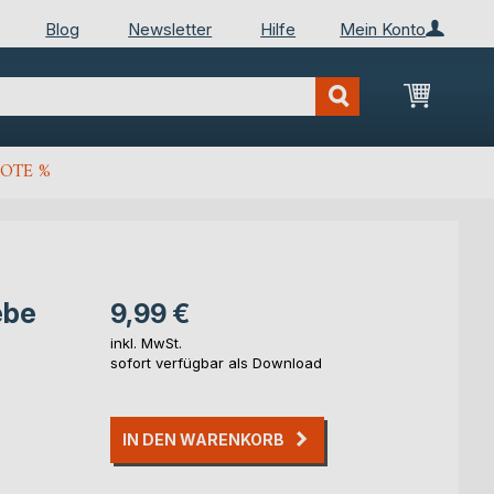
Blog
Newsletter
Hilfe
Mein Konto
Mein Wa
OTE %
ebe
9,99 €
inkl. MwSt.
sofort verfügbar als Download
IN DEN WARENKORB