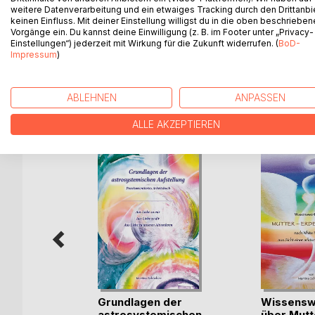
weitere Datenverarbeitung und ein etwaiges Tracking durch den Drittanbi
Astrosystemisches Aufstellungs-Begleitbuch zum 
keinen Einfluss. Mit deiner Einstellung willigst du in die oben beschriebe
spielerische Art mit Hilfe der Erläuterungen in d
Vorgänge ein. Du kannst deine Einwilligung (z. B. im Footer unter „Privacy-
Einstellungen“) jederzeit mit Wirkung für die Zukunft widerrufen. (
BoD-
aus energetischen Gründen nur über Email direkt b
Impressum
)
ABLEHNEN
ANPASSEN
WEITERE TITEL BEI
Bo
ALLE AKZEPTIEREN
- Die
Grundlagen der
Wissensw
astrosystemischen
über Mutt