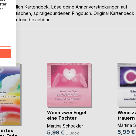
eter
spirituellen Kartendeck. Löse deine Ahnenverstrickungen auf
nen
iesem praktischen, spiralgebundenen Ringbuch. Original Kartendeck
ei der Autorin beziehbar.
D
Wenn zwei Engel
Wenn zw
eine Tochter
trauern .
bekom(...)
Martina 
Martina Schöckler
ertes
5,99 €
5,99 €
E-Book
er-Erde-