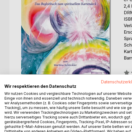
2,4
DRM
ISB
Ver
Ers
Spr
Schl
Kart
Barr
Bew
0%
Datenschutzerk
Wir respektieren den Datenschutz
erhä
Wir nutzen Cookies und vergleichbare Technologien auf unserer Website
Einige von ihnen sind essenziell und technisch notwendig. Daneben ver
wir Analysemethoden (z. B. Cookies oder Fingerprints sowie serverseitig
Tracking), um zu messen, wie häufig unsere Seite besucht und wie sie ge
wird. Wir verwenden Trackingtechnologien zu Marketingzwecken und se
hierzu serverseitiges Tracking sowie auch Drittanbieter ein, wodurch ggf.
geräteübergreifend Cookies, Fingerprints, Tracking-Pixel, IP-Adressen s
BESCHREIBUNG
AUTOR/IN
PRESSES
gehashte E-Mail-Adressen genutzt werden. Auf unserer Seite betten wir
Drittinhalte von anderen Anbietern ein (Video-Plattformen). Wir haben auf