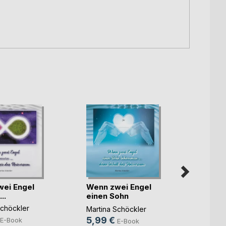
ei Engel
Wenn zwei Engel
Wenn 
..
einen Sohn
ihre K
bekommen ...
Schöckler
Martin
Martina Schöckler
5,99
5,99 €
E-Book
E-Book