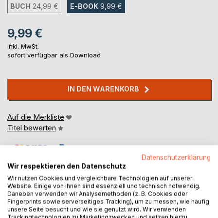
BUCH
24,99 €
E-BOOK
9,99 €
9,99 €
inkl. MwSt.
sofort verfügbar als Download
IN DEN WARENKORB
Auf die Merkliste
Titel bewerten
Datenschutzerklärung
Wir respektieren den Datenschutz
Wir nutzen Cookies und vergleichbare Technologien auf unserer
Website. Einige von ihnen sind essenziell und technisch notwendig.
Daneben verwenden wir Analysemethoden (z. B. Cookies oder
BESCHREIBUNG
Fingerprints sowie serverseitiges Tracking), um zu messen, wie häufig
unsere Seite besucht und wie sie genutzt wird. Wir verwenden
Trackingtechnologien zu Marketingzwecken und setzen hierzu