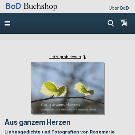
Über BoD
Direkt
Mei
zum
Inhalt
Jetzt probelesen
Skip
Skip
to
to
the
the
end
beginning
of
of
the
the
images
images
gallery
gallery
Aus ganzem Herzen
Liebesgedichte und Fotografien von Rosemarie