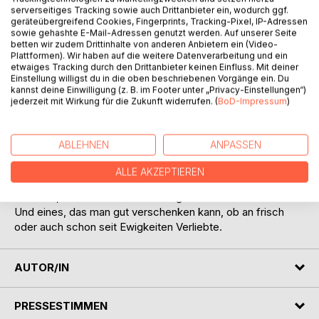
serverseitiges Tracking sowie auch Drittanbieter ein, wodurch ggf.
Rosemarie Schrick beschreibt in ihren Gedichten die
geräteübergreifend Cookies, Fingerprints, Tracking-Pixel, IP-Adressen
ungeheure Vielfalt an Gefühlen und Gemütszuständen, in
sowie gehashte E-Mail-Adressen genutzt werden. Auf unserer Seite
betten wir zudem Drittinhalte von anderen Anbietern ein (Video-
die Liebende versetzt werden können. Mit feinem Gespür,
Plattformen). Wir haben auf die weitere Datenverarbeitung und ein
großer Phantasie und einem großartigen sprachlichen
etwaiges Tracking durch den Drittanbieter keinen Einfluss. Mit deiner
Fundus hat sie eine lebendige und sehr berührende Lektüre
Einstellung willigst du in die oben beschriebenen Vorgänge ein. Du
kannst deine Einwilligung (z. B. im Footer unter „Privacy-Einstellungen“)
geschaffen: 27 Gedichte, die eine ebenso große Vielfalt
jederzeit mit Wirkung für die Zukunft widerrufen. (
BoD-Impressum
)
offenbaren wie die mit der Liebe verbundenen
Gemütszustünde selbst.
Diese Vielfalt und Phantasie zeichnen auch ihre Fotografien
ABLEHNEN
ANPASSEN
aus, die sie zu den jeweiligen Texten ausgesucht hat:
feines Gespür, viel Phantasie und nicht zuletzt ein
ALLE AKZEPTIEREN
augenzwinkernder Humor.
Ein Buch, das man immer wieder gerne in die Hand nimmt.
Und eines, das man gut verschenken kann, ob an frisch
oder auch schon seit Ewigkeiten Verliebte.
AUTOR/IN
PRESSESTIMMEN