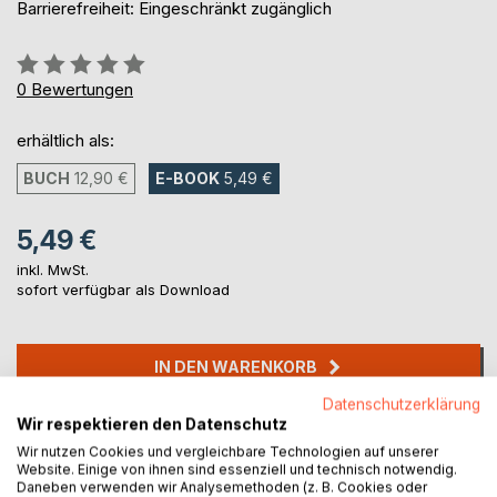
Barrierefreiheit: Eingeschränkt zugänglich
Bewertung::
0%
0
Bewertungen
erhältlich als:
BUCH
12,90 €
E-BOOK
5,49 €
5,49 €
inkl. MwSt.
sofort verfügbar als Download
IN DEN WARENKORB
Datenschutzerklärung
Wir respektieren den Datenschutz
Auf die Merkliste
Wir nutzen Cookies und vergleichbare Technologien auf unserer
Titel bewerten
Website. Einige von ihnen sind essenziell und technisch notwendig.
Daneben verwenden wir Analysemethoden (z. B. Cookies oder