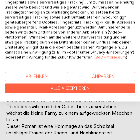
Fingerprints sowie serverseitiges Tracking), um zu messen, wie häufig
unsere Seite besucht und wie sie genutzt wird. Wir verwenden
Trackingtechnologien zu Marketingzwecken und setzen hierzu
serverseitiges Tracking sowie auch Drittanbieter ein, wodurch ggf.
geräteübergreifend Cookies, Fingerprints, Tracking-Pixel, IP-Adressen
sowie gehashte E-Mail-Adressen genutzt werden. Auf unserer Seite
betten wir zudem Drittinhalte von anderen Anbietern ein (Video-
BESCHREIBUNG
Plattformen). Wir haben auf die weitere Datenverarbeitung und ein
etwaiges Tracking durch den Drittanbieter keinen Einfluss. Mit deiner
Einstellung willigst du in die oben beschriebenen Vorgänge ein. Du
kannst deine Einwilligung (z. B. im Footer unter „Privacy-Einstellungen“)
In den Wirren des zweiten Weltkrieges bringt Karin ihre
jederzeit mit Wirkung für die Zukunft widerrufen. (
BoD-Impressum
)
Tochter Fanny zur Welt. Der Tochter, die in einem
schwachen Moment mit einem fremden Soldaten gezeugt
wird, kann Karin keine Liebe geben. Als ihr Mann Fritz im
ABLEHNEN
ANPASSEN
Krieg fällt, droht Karin in eine Depression zu fallen. Sie lebt
mit der Gewissheit, dass sie und alle am Krieg scheitern
ALLE AKZEPTIEREN
werden.
Ohne die Liebe der Mutter, aber mit einem starken
Überlebenswillen und der Gabe, Tiere zu verstehen,
wächst die kleine Fanny zu einem aufgeweckten Mädchen
heran.
Dieser Roman ist eine Hommage an das Schicksal
unzähliger Frauen der Kriegs- und Nachkriegszeit.