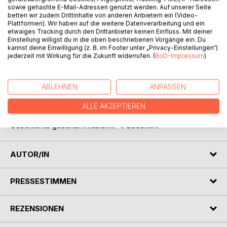
sowie gehashte E-Mail-Adressen genutzt werden. Auf unserer Seite
betten wir zudem Drittinhalte von anderen Anbietern ein (Video-
Plattformen). Wir haben auf die weitere Datenverarbeitung und ein
etwaiges Tracking durch den Drittanbieter keinen Einfluss. Mit deiner
Einstellung willigst du in die oben beschriebenen Vorgänge ein. Du
BESCHREIBUNG
kannst deine Einwilligung (z. B. im Footer unter „Privacy-Einstellungen“)
jederzeit mit Wirkung für die Zukunft widerrufen. (
BoD-Impressum
)
"Dieses Buch ist - keine Enzyklopädie des Lebens der
Inguschen im Letzten Jahrhundert. Hier geht es darum, wie
ABLEHNEN
ANPASSEN
sich die Persönlichkeit entwickelt, um den Kampf der
Charaktere unter den Bedingungen bedeutenden,
ALLE AKZEPTIEREN
historischen Ereignissen und um den Menschen, die die
Geschichte geschafft haben..." I. Bosorkin.
AUTOR/IN
PRESSESTIMMEN
REZENSIONEN