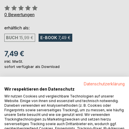
Bewertung::
0%
0
Bewertungen
erhältlich als:
BUCH
15,99 €
E-BOOK
7,49 €
7,49 €
inkl. MwSt.
sofort verfügbar als Download
Datenschutzerklärung
IN DEN WARENKORB
Wir respektieren den Datenschutz
Wir nutzen Cookies und vergleichbare Technologien auf unserer
Website. Einige von ihnen sind essenziell und technisch notwendig.
Auf die Merkliste
Daneben verwenden wir Analysemethoden (z. B. Cookies oder
Titel bewerten
Fingerprints sowie serverseitiges Tracking), um zu messen, wie häufig
unsere Seite besucht und wie sie genutzt wird. Wir verwenden
Trackingtechnologien zu Marketingzwecken und setzen hierzu
serverseitiges Tracking sowie auch Drittanbieter ein, wodurch ggf.
geräteübergreifend Cookies, Fingerprints, Tracking-Pixel, IP-Adressen