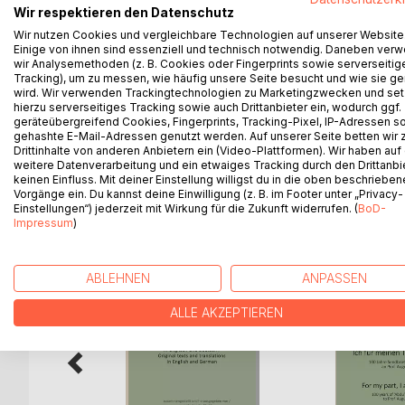
Wir respektieren den Datenschutz
Aufzeichnungen von Dr. Josephine Fallscheer-Züri
Wir nutzen Cookies und vergleichbare Technologien auf unserer Website
bis 1913.
Einige von ihnen sind essenziell und technisch notwendig. Daneben ver
Diese erschienen teilweise in dem Journal "Sonne
wir Analysemethoden (z. B. Cookies oder Fingerprints sowie serverseitig
weitere, bislang unveröffentlichte Mitschriften. A
Tracking), um zu messen, wie häufig unsere Seite besucht und wie sie ge
wird. Wir verwenden Trackingtechnologien zu Marketingzwecken und se
Züricher selbst geschriebenen Lebenslaufes und 
hierzu serverseitiges Tracking sowie auch Drittanbieter ein, wodurch ggf.
sie diese Aufzeichnungen machen konnte.
geräteübergreifend Cookies, Fingerprints, Tracking-Pixel, IP-Adressen s
gehashte E-Mail-Adressen genutzt werden. Auf unserer Seite betten wir
Drittinhalte von anderen Anbietern ein (Video-Plattformen). Wir haben auf
weitere Datenverarbeitung und ein etwaiges Tracking durch den Drittanbi
keinen Einfluss. Mit deiner Einstellung willigst du in die oben beschriebe
WEITERE TITEL BEI
Bo
Vorgänge ein. Du kannst deine Einwilligung (z. B. im Footer unter „Privacy-
Einstellungen“) jederzeit mit Wirkung für die Zukunft widerrufen. (
BoD-
Impressum
)
ABLEHNEN
ANPASSEN
ALLE AKZEPTIEREN