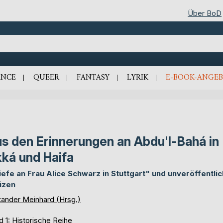
Über BoD
NCE
QUEER
FANTASY
LYRIK
E-BOOK-ANGEB
s den Erinnerungen an Abdu'l-Bahá in
ká und Haifa
iefe an Frau Alice Schwarz in Stuttgart" und unveröffentlic
izen
xander Meinhard (Hrsg.)
d 1:
Historische Reihe