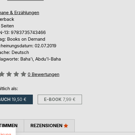
ane & Erzählungen
erback
 Seiten
N-13: 9783735743466
lag: Books on Demand
cheinungsdatum: 02.07.2019
ache: Deutsch
lagworte: Baha'i, Abdu'l-Baha
ertung::
0
Bewertungen
ltlich als:
BUCH
19,50 €
E-BOOK
7,99 €
TIMMEN
REZENSIONEN
lärung