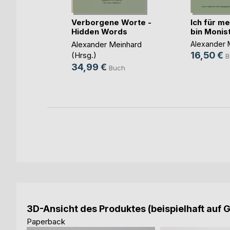
he Wort
Verborgene Worte -
Ich für me
Hidden Words
bin Monis
e
Alexander Meinhard
Alexander 
h
16,50 €
(Hrsg.)
B
ok
34,99 €
Buch
3D-Ansicht des Produktes (beispielhaft auf 
Paperback