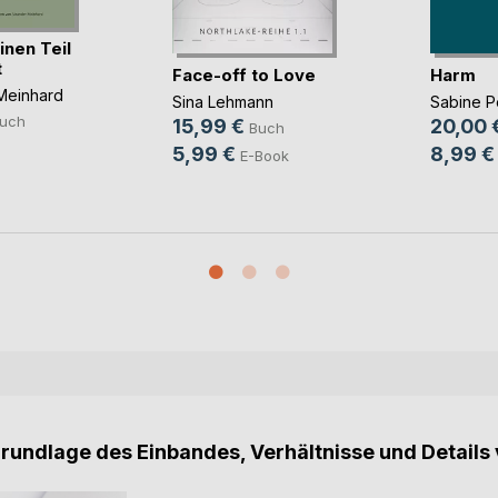
inen Teil
t
Face-off to Love
Harm
Meinhard
Sina Lehmann
Sabine 
uch
15,99 €
20,00 
Buch
5,99 €
8,99 €
E-Book
Grundlage des Einbandes, Verhältnisse und Details 