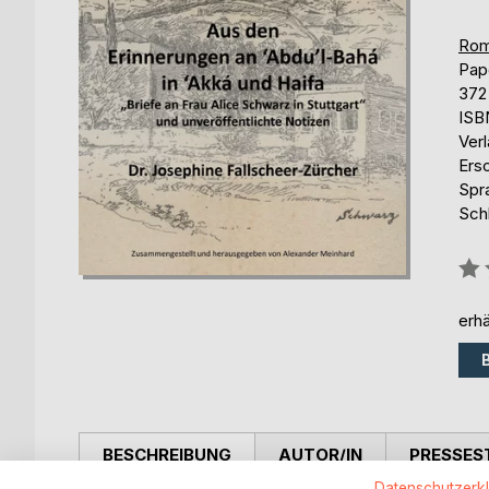
Rom
Pap
372
ISB
Ver
Ers
Spr
Sch
Bew
0%
erhä
BESCHREIBUNG
AUTOR/IN
PRESSES
Datenschutzerk