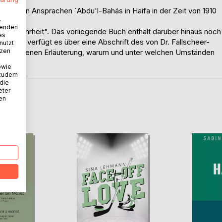
cher von Ansprachen `Abdu'l-Bahás in Haifa in der Zeit von 1910
.
wenden
 der Wahrheit". Das vorliegende Buch enthält darüber hinaus noch
es
ußerdem verfügt es über eine Abschrift des von Dr. Fallscheer-
nutzt
tzen
ihrer eigenen Erläuterung, warum und unter welchen Umständen
owie
 zudem
 die
eter
nen
D