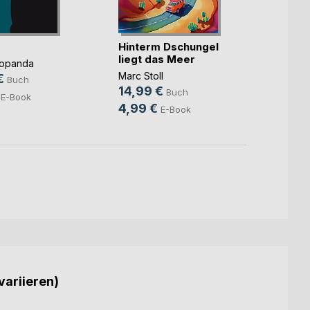
Hinterm Dschungel
Meist
liegt das Meer
Popanda
David 
Marc Stoll
€
10,9
Buch
14,99 €
Buch
E-Book
4,99 €
E-Book
variieren)