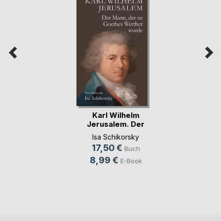
Karl Wilhelm
Jerusalem. Der
Mann, (...)
Isa Schikorsky
17,50 €
Buch
8,99 €
E-Book