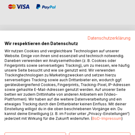
Datenschutzerklärung
BESCHREIBUNG
Wir respektieren den Datenschutz
Wir nutzen Cookies und vergleichbare Technologien auf unserer
Website. Einige von ihnen sind essenziell und technisch notwendig.
Was lässt sich aus Bestsellern lernen? Sind Füllwörter
Daneben verwenden wir Analysemethoden (z. B. Cookies oder
wirklich überflüssig? Braucht man einen Literaturagenten?
Fingerprints sowie serverseitiges Tracking), um zu messen, wie häufig
Welche Fachbücher zum Schreiben und Veröffentlichen
unsere Seite besucht und wie sie genutzt wird. Wir verwenden
Trackingtechnologien zu Marketingzwecken und setzen hierzu
sind empfehlenswert?
serverseitiges Tracking sowie auch Drittanbieter ein, wodurch ggf.
Isa Schikorsky ist seit 1995 als freie Lektorin für Verlage,
geräteübergreifend Cookies, Fingerprints, Tracking-Pixel, IP-Adressen
Autorinnen und Autoren sowie als Dozentin für kreatives
sowie gehashte E-Mail-Adressen genutzt werden. Auf unserer Seite
betten wir zudem Drittinhalte von anderen Anbietern ein (Video-
und literarisches Schreiben tätig.
Plattformen). Wir haben auf die weitere Datenverarbeitung und ein
Nach dem ersten Band »Aus dem Lektorat« (2009) hat sie
etwaiges Tracking durch den Drittanbieter keinen Einfluss. Mit deiner
jetzt 50 neue Tipps zusammengestellt. Beantwortet
Einstellung willigst du in die oben beschriebenen Vorgänge ein. Du
kannst deine Einwilligung (z. B. im Footer unter „Privacy-Einstellungen“)
werden weitere wichtige und aktuelle Fragen zum
jederzeit mit Wirkung für die Zukunft widerrufen. (
BoD-Impressum
)
Schreiben, Publizieren und Vermarkten von Romanen und
Erzählungen.
Das Buch richtet sich insbesondere an Menschen, die