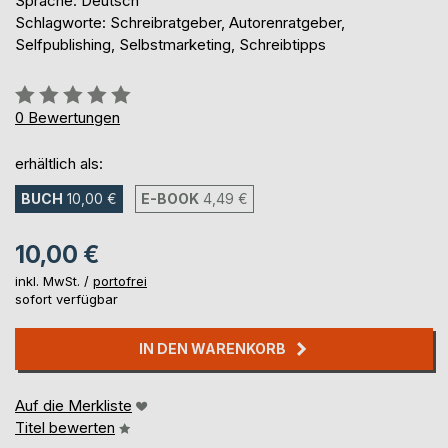
Sprache: Deutsch
Schlagworte: Schreibratgeber, Autorenratgeber,
Selfpublishing, Selbstmarketing, Schreibtipps
Bewertung::
0%
0
Bewertungen
erhältlich als:
BUCH
10,00 €
E-BOOK
4,49 €
10,00 €
inkl. MwSt. /
portofrei
sofort verfügbar
IN DEN WARENKORB
Auf die Merkliste
Titel bewerten