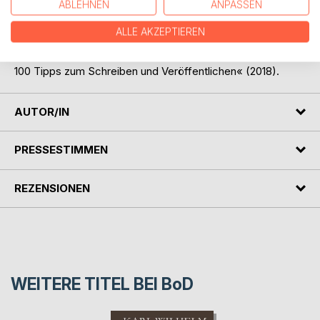
ABLEHNEN
ANPASSEN
erste Schritte auf dem Buchmarkt wagen, sich orientieren
und ihr Schreibwissen ergänzen möchten.
ALLE AKZEPTIEREN
Den Inhalt beider Bände vereint »Aus dem Lektorat 1 und 2.
100 Tipps zum Schreiben und Veröffentlichen« (2018).
AUTOR/IN
PRESSESTIMMEN
REZENSIONEN
WEITERE TITEL BEI
BoD