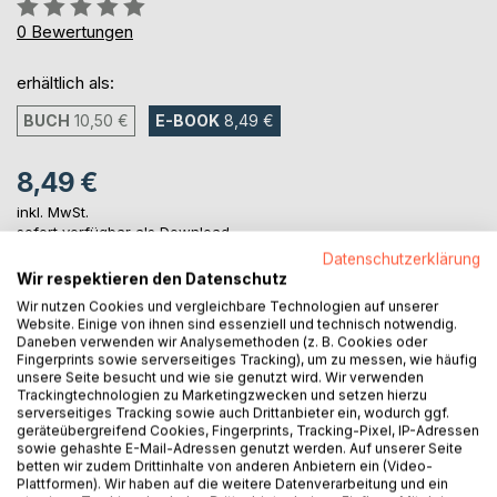
Bewertung::
0%
0
Bewertungen
erhältlich als:
BUCH
10,50 €
E-BOOK
8,49 €
8,49 €
inkl. MwSt.
sofort verfügbar als Download
Datenschutzerklärung
Wir respektieren den Datenschutz
Wir nutzen Cookies und vergleichbare Technologien auf unserer
IN DEN WARENKORB
Website. Einige von ihnen sind essenziell und technisch notwendig.
Daneben verwenden wir Analysemethoden (z. B. Cookies oder
Fingerprints sowie serverseitiges Tracking), um zu messen, wie häufig
Auf die Merkliste
unsere Seite besucht und wie sie genutzt wird. Wir verwenden
Titel bewerten
Trackingtechnologien zu Marketingzwecken und setzen hierzu
serverseitiges Tracking sowie auch Drittanbieter ein, wodurch ggf.
geräteübergreifend Cookies, Fingerprints, Tracking-Pixel, IP-Adressen
sowie gehashte E-Mail-Adressen genutzt werden. Auf unserer Seite
betten wir zudem Drittinhalte von anderen Anbietern ein (Video-
Plattformen). Wir haben auf die weitere Datenverarbeitung und ein