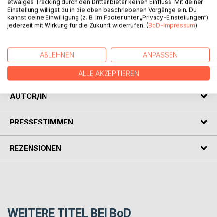
etwaiges Tracking durch den Drittanbieter keinen Einfluss. Mit deiner
Einstellung willigst du in die oben beschriebenen Vorgänge ein. Du
kannst deine Einwilligung (z. B. im Footer unter „Privacy-Einstellungen“)
jederzeit mit Wirkung für die Zukunft widerrufen. (
BoD-Impressum
)
BESCHREIBUNG
ABLEHNEN
ANPASSEN
Eine kunterbunte Mischung von kurzweiligen
Kurzgeschichten
ALLE AKZEPTIEREN
AUTOR/IN
PRESSESTIMMEN
REZENSIONEN
WEITERE TITEL BEI
BoD